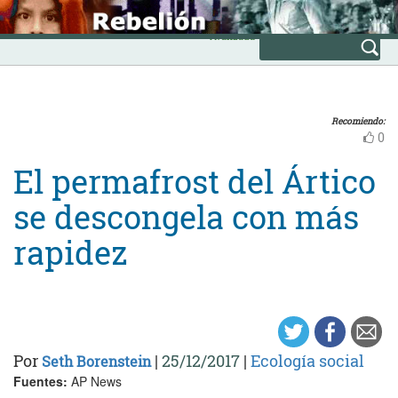
Skip
INICIO
to
Avanzada
content
Recomiendo:
0
El permafrost del Ártico
se descongela con más
rapidez
Por
|
25/12/2017
|
Ecología social
Seth Borenstein
Fuentes:
AP News