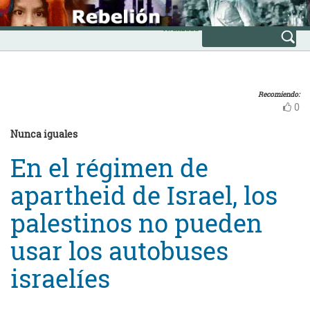
Skip
INICIO
to
Avanzada
content
Recomiendo:
0
Nunca iguales
En el régimen de
apartheid de Israel, los
palestinos no pueden
usar los autobuses
israelíes