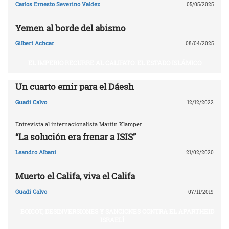
Carlos Ernesto Severino Valdez
05/05/2025
Yemen al borde del abismo
Gilbert Achcar
08/04/2025
EL IMPERIO RECURRE AL CALIFATO: EL ESTADO ISLÁMICO
Un cuarto emir para el Dáesh
Guadi Calvo
12/12/2022
Entrevista al internacionalista Martin Klamper
“La solución era frenar a ISIS”
Leandro Albani
21/02/2020
Muerto el Califa, viva el Califa
Guadi Calvo
07/11/2019
BOICOT, DESINVERSIONES Y SANCIONES CONTRA EL APARTHEID
ISRAELÍ