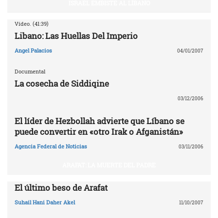
ISRAEL EMBISTE AL LÍBANO
Vídeo. (41:39)
Libano: Las Huellas Del Imperio
Angel Palacios
04/01/2007
Documental
La cosecha de Siddiqine
03/12/2006
El líder de Hezbollah advierte que Líbano se
puede convertir en «otro Irak o Afganistán»
Agencia Federal de Noticias
03/11/2006
ARAFAT: LA MUERTE DEL PADRE
El último beso de Arafat
Suhail Hani Daher Akel
11/10/2007