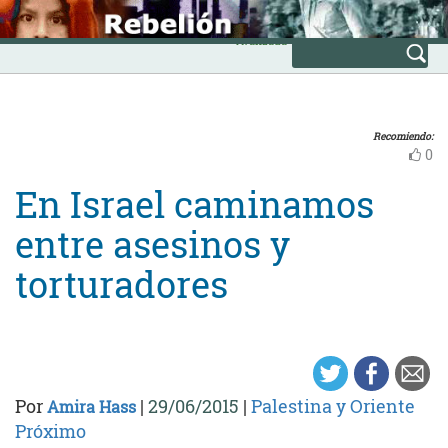
Skip
INICIO
to
Avanzada
content
Recomiendo:
0
En Israel caminamos
entre asesinos y
torturadores
Por
|
29/06/2015
|
Palestina y Oriente
Amira Hass
Próximo