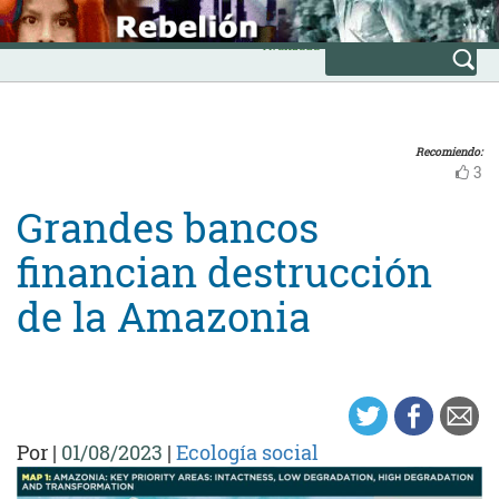
Skip
INICIO
to
Avanzada
content
Recomiendo:
3
Grandes bancos
financian destrucción
de la Amazonia
Por
|
01/08/2023
|
Ecología social