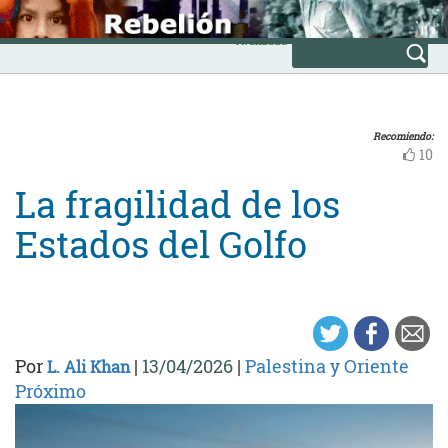
Skip
INICIO
to
Avanzada
content
Recomiendo:
10
La fragilidad de los
Estados del Golfo
Por
|
13/04/2026
|
Palestina y Oriente
L. Ali Khan
Próximo