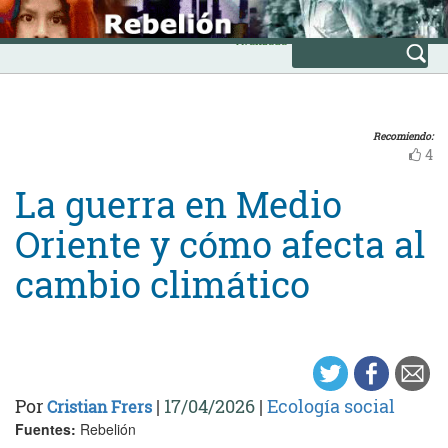
Skip
INICIO
to
Avanzada
content
Recomiendo:
4
La guerra en Medio
Oriente y cómo afecta al
cambio climático
Por
|
17/04/2026
|
Ecología social
Cristian Frers
Fuentes:
Rebelión