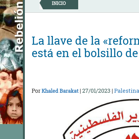
Skip
INICIO
to
content
La llave de la «refo
está en el bolsillo 
Por
|
27/01/2023
|
Palestina
Khaled Barakat