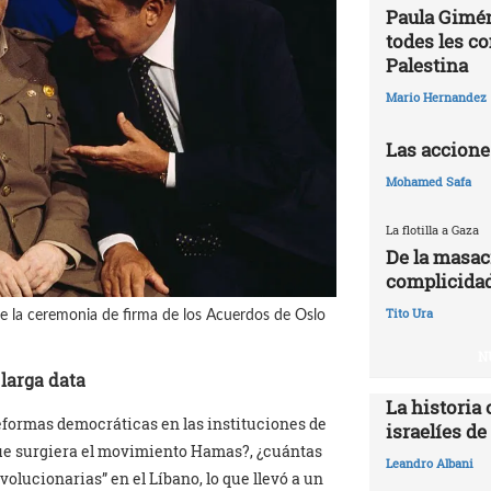
Paula Gimén
todes les c
Palestina
Mario Hernandez
Las accione
Mohamed Safa
La flotilla a Gaza
De la masac
complicidad
Tito Ura
nte la ceremonia de firma de los Acuerdos de Oslo
N
larga data
La historia 
reformas democráticas en las instituciones de
israelíes de
que surgiera el movimiento Hamas?, ¿cuántas
Leandro Albani
evolucionarias” en el Líbano, lo que llevó a un