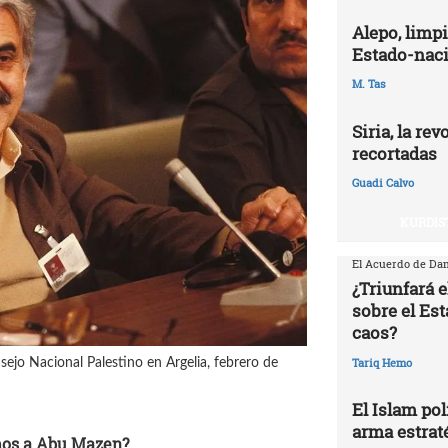
Alepo, limpi
Estado-naci
M. Tas
Siria, la re
recortadas
Guadi Calvo
KURDIS
El Acuerdo de Dam
¿Triunfará e
sobre el Est
caos?
Tariq Hemo
ejo Nacional Palestino en Argelia, febrero de
El Islam pol
arma estrat
mos a Abu Mazen?