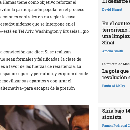
El desastre
a a Hamas tiene como objetivo reforzar el
 evitar la participación popular en el proceso
David Hearst
facciones centrales en «arreglar la casa
En el contex
a-estadounidense que se interpone en el
terrorismo, 
» está en Tel Aviv, Washington y Bruselas… ¡no
una limpiez
Sinaí
Amelia Smith
a convicción que dice: Si se realizan
e sean formales y falsificadas, la clase de
La muerte de Mo
es a favor de las fuerzas de resistencia. La
La gota que 
espacio seguro y permitido, y es quien decide
revolución 
e movilizar sus aparatos y conjurar el
Rania Al Malky
a alternativa» para escapar de la presión
Siria bajo 1
sionista
Ramón Pedregal C