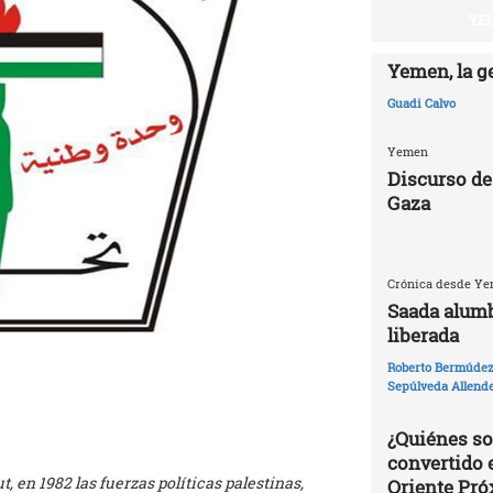
YEM
Yemen, la g
Guadi Calvo
Yemen
Discurso de
Gaza
Crónica desde Yem
Saada alumb
liberada
Roberto Bermúdez 
Sepúlveda Allend
¿Quiénes so
convertido 
t, en 1982 las fuerzas políticas palestinas,
Oriente Pr