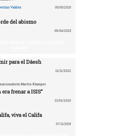
verino Valdez
05/05/2025
rde del abismo
08/04/2025
O RECURRE AL CALIFATO: EL ESTADO
ISLÁMICO
mir para el Dáesh
12/12/2022
ernacionalista Martin Klamper
 era frenar a ISIS”
21/02/2020
ifa, viva el Califa
07/11/2019
INVERSIONES Y SANCIONES CONTRA EL