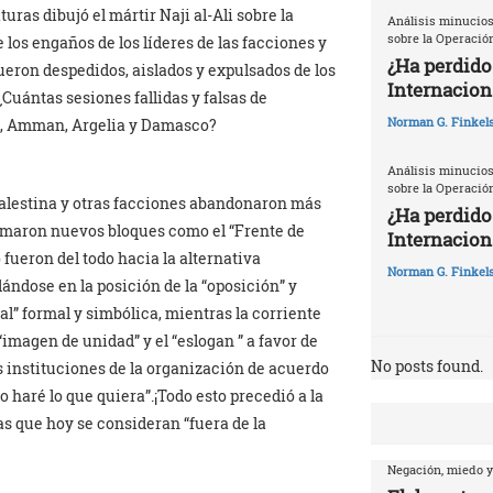
ras dibujó el mártir Naji al-Ali sobre la
Análisis minucios
sobre la Operació
 los engaños de los líderes de las facciones y
¿Ha perdido
ueron despedidos, aislados y expulsados de los
Internacion
¿Cuántas sesiones fallidas y falsas de
Norman G. Finkels
iro, Amman, Argelia y Damasco?
Análisis minucios
sobre la Operació
Palestina y otras facciones abandonaron más
¿Ha perdido
ormaron nuevos bloques como el “Frente de
Internaciona
 fueron del todo hacia la alternativa
Norman G. Finkels
ndose en la posición de la “oposición” y
l” formal y simbólica, mientras la corriente
magen de unidad” y el “eslogan ” a favor de
No posts found.
s instituciones de la organización de acuerdo
yo haré lo que quiera”.¡Todo esto precedió a la
as que hoy se consideran “fuera de la
Negación, miedo y