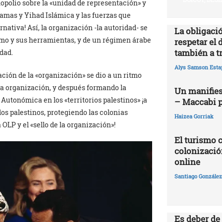
polio sobre la «unidad de representación» y
 Hamas y Yihad Islámica y las fuerzas que
nativa! Así, la organización -la autoridad- se
La obligació
ismo y sus herramientas, y de un régimen árabe
respetar el 
también a t
dad.
Alys Samson Esta
ción de la «organización» se dio a un ritmo
la organización, y después formando la
Un manifies
 Autonómica en los «territorios palestinos» ¡a
– Maccabi 
os palestinos, protegiendo las colonias
Haizea Gorriak
OLP y el «sello de la organización»!
El turismo 
colonizació
online
Santiago González 
Es deber de