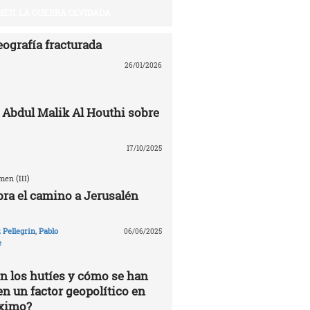
EN, LA GUERRA OLVIDADA
eografía fracturada
26/01/2026
 Abdul Malik Al Houthi sobre
17/10/2025
en (III)
ra el camino a Jerusalén
Pellegrin
,
Pablo
06/06/2025
e
n los hutíes y cómo se han
en un factor geopolítico en
óximo?