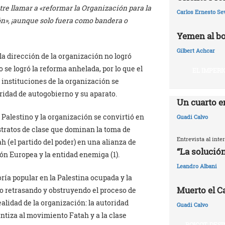
tre llamar a «reformar la Organización para la
Carlos Ernesto Se
ón», ¡aunque solo fuera como bandera o
Yemen al bo
Gilbert Achcar
a dirección de la organización no logró
 se logró la reforma anhelada, por lo que el
EL IMPERI
 instituciones de la organización se
ridad de autogobierno y su aparato.
Un cuarto e
Palestino y la organización se convirtió en
Guadi Calvo
tratos de clase que dominan la toma de
Entrevista al int
 (el partido del poder) en una alianza de
“La solución
ón Europea y la entidad enemiga (1).
Leandro Albani
oría popular en la Palestina ocupada y la
Muerto el Cal
do retrasando y obstruyendo el proceso de
ealidad de la organización: la autoridad
Guadi Calvo
ntiza al movimiento Fatah y a la clase
BOICOT, DES