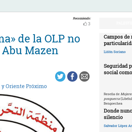
Recomiendo:
PALESTI
3
rma» de la OLP no
Campos de r
particularid
de Abu Mazen
Lidón Soriano
Seguridad p
social como
 y Oriente Próximo
Reseña de
Mujeres
posguerra
(Libélu
Bengoechea
Donde nunca
silencio
Salvador López Ar