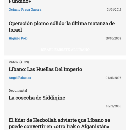
Fundido»
Octavio Fraga Guerra
01/01/2012
Operación plomo sólido: la última matanza de
Israel
Higinio Polo
30/03/2009
ISRAEL EMBISTE AL LÍBANO
Vídeo. (41:39)
Libano: Las Huellas Del Imperio
Angel Palacios
04/01/2007
Documental
La cosecha de Siddiqine
03/12/2006
El líder de Hezbollah advierte que Líbano se
puede convertir en «otro Irak o Afganistán»