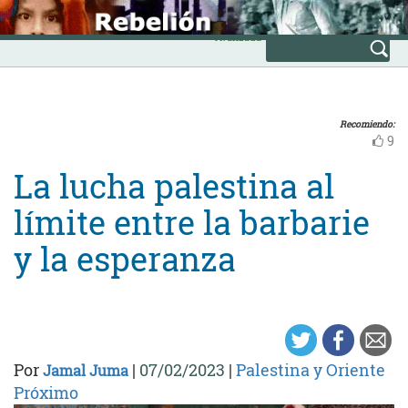
Skip
INICIO
to
Avanzada
content
Recomiendo:
9
La lucha palestina al
límite entre la barbarie
y la esperanza
Por
|
07/02/2023
|
Palestina y Oriente
Jamal Juma
Próximo