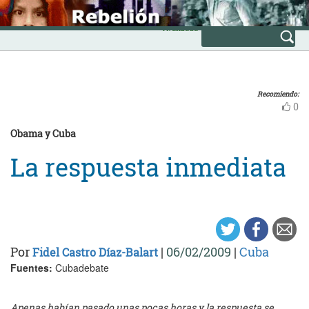
Skip
INICIO
to
Avanzada
content
Recomiendo:
0
Obama y Cuba
La respuesta inmediata
Por
|
06/02/2009
|
Cuba
Fidel Castro Díaz-Balart
Fuentes:
Cubadebate
Apenas habían pasado unas pocas horas y la respuesta se