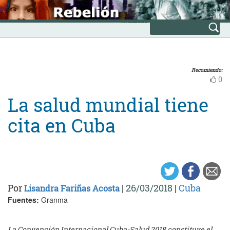
Skip
INICIO
to
Avanzada
content
Recomiendo:
0
La salud mundial tiene
cita en Cuba
Por
|
26/03/2018
|
Cuba
Lisandra Fariñas Acosta
Fuentes:
Granma
La Convención Internacional Cuba-Salud 2018 constituye el