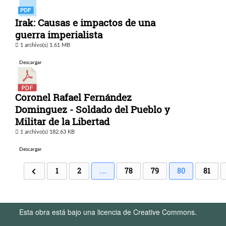
Irak: Causas e impactos de una
guerra imperialista
1 archivo(s)
1.61 MB
Descargar
Coronel Rafael Fernández
Dominguez - Soldado del Pueblo y
Militar de la Libertad
1 archivo(s)
182.63 KB
Descargar
1
2
…
78
79
80
81
Esta obra está bajo una licencia de Creative Commons.
Términos de Uso