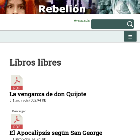
Skip
to
content
Avanzada
Libros libres
La venganza de don Quijote
1 archivo(s)
382.94 KB
Descargar
El Apocalipsis según San George
1 archivo(s)
390.61 KB