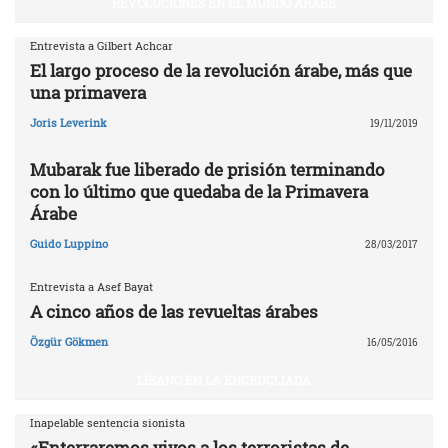
REVOLUCIONES EN EL MUNDO ÁRABE
Entrevista a Gilbert Achcar
El largo proceso de la revolución árabe, más que
una primavera
Joris Leverink
19/11/2019
Mubarak fue liberado de prisión terminando
con lo último que quedaba de la Primavera
Árabe
Guido Luppino
28/03/2017
Entrevista a Asef Bayat
A cinco años de las revueltas árabes
Özgür Gökmen
16/05/2016
LÍBANO EN LA ENCRUCIJADA
Inapelable sentencia sionista
«Enterraremos vivos a los terroristas de