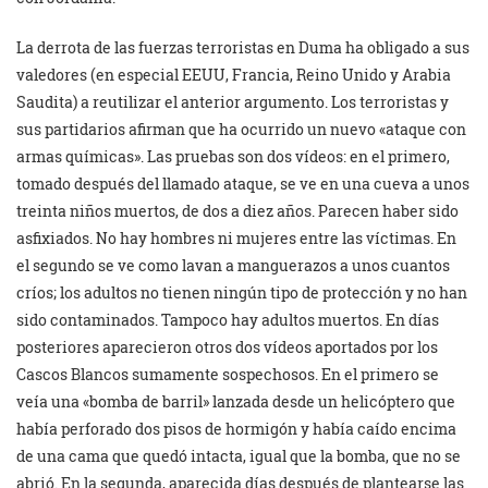
La derrota de las fuerzas terroristas en Duma ha obligado a sus
valedores (en especial EEUU, Francia, Reino Unido y Arabia
Saudita) a reutilizar el anterior argumento. Los terroristas y
sus partidarios afirman que ha ocurrido un nuevo «ataque con
armas químicas». Las pruebas son dos vídeos: en el primero,
tomado después del llamado ataque, se ve en una cueva a unos
treinta niños muertos, de dos a diez años. Parecen haber sido
asfixiados. No hay hombres ni mujeres entre las víctimas. En
el segundo se ve como lavan a manguerazos a unos cuantos
críos; los adultos no tienen ningún tipo de protección y no han
sido contaminados. Tampoco hay adultos muertos. En días
posteriores aparecieron otros dos vídeos aportados por los
Cascos Blancos sumamente sospechosos. En el primero se
veía una «bomba de barril» lanzada desde un helicóptero que
había perforado dos pisos de hormigón y había caído encima
de una cama que quedó intacta, igual que la bomba, que no se
abrió. En la segunda, aparecida días después de plantearse las