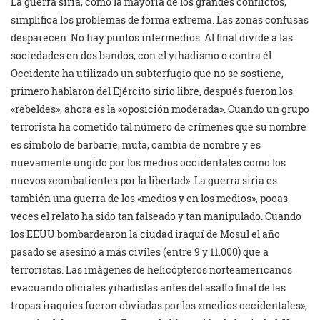
La guerra siria, como la mayoría de los grandes conflictos,
simplifica los problemas de forma extrema. Las zonas confusas
desparecen. No hay puntos intermedios. Al final divide a las
sociedades en dos bandos, con el yihadismo o contra él.
Occidente ha utilizado un subterfugio que no se sostiene,
primero hablaron del Ejército sirio libre, después fueron los
«rebeldes», ahora es la «oposición moderada». Cuando un grupo
terrorista ha cometido tal número de crímenes que su nombre
es símbolo de barbarie, muta, cambia de nombre y es
nuevamente ungido por los medios occidentales como los
nuevos «combatientes por la libertad». La guerra siria es
también una guerra de los «medios y en los medios», pocas
veces el relato ha sido tan falseado y tan manipulado. Cuando
los EEUU bombardearon la ciudad iraquí de Mosul el año
pasado se asesinó a más civiles (entre 9 y 11.000) que a
terroristas. Las imágenes de helicópteros norteamericanos
evacuando oficiales yihadistas antes del asalto final de las
tropas iraquíes fueron obviadas por los «medios occidentales»,