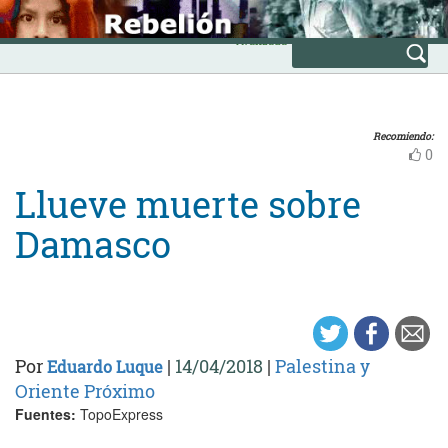
Skip
INICIO
to
Avanzada
content
Recomiendo:
0
Llueve muerte sobre
Damasco
Por
|
14/04/2018
|
Palestina y
Eduardo Luque
Oriente Próximo
Fuentes:
TopoExpress