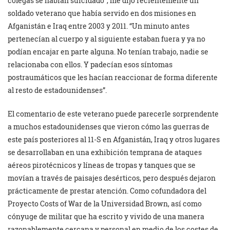
colegas se habían suicidado”, me dijo recientemente un
soldado veterano que había servido en dos misiones en
Afganistán e Iraq entre 2003 y 2011. “Un minuto antes
pertenecían al cuerpo y al siguiente estaban fuera y ya no
podían encajar en parte alguna. No tenían trabajo, nadie se
relacionaba con ellos. Y padecían esos síntomas
postraumáticos que les hacían reaccionar de forma diferente
al resto de estadounidenses”.
El comentario de este veterano puede parecerle sorprendente
a muchos estadounidenses que vieron cómo las guerras de
este país posteriores al 11-S en Afganistán, Iraq y otros lugares
se desarrollaban en una exhibición temprana de ataques
aéreos pirotécnicos y líneas de tropas y tanques que se
movían a través de paisajes desérticos, pero después dejaron
prácticamente de prestar atención. Como cofundadora del
Proyecto Costs of War de la Universidad Brown, así como
cónyuge de militar que ha escrito y vivido de una manera
razonablemente cercana y personal en medio de los costes de