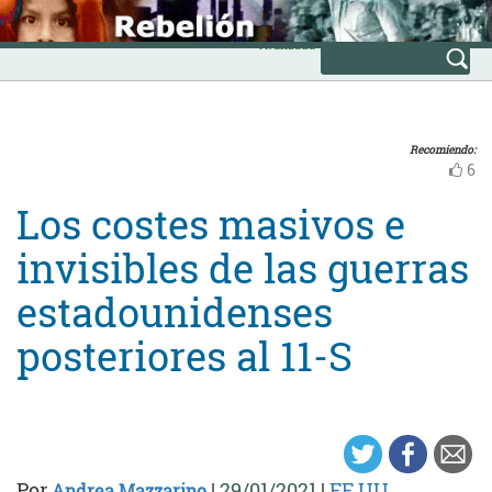
Skip
INICIO
to
Avanzada
content
Recomiendo:
6
Los costes masivos e
invisibles de las guerras
estadounidenses
posteriores al 11-S
Por
|
29/01/2021
|
EE.UU.
Andrea Mazzarino