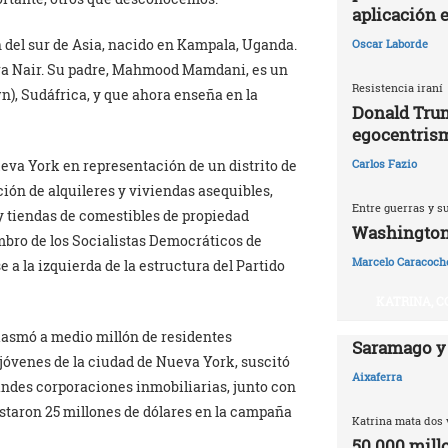
aplicación 
del sur de Asia, nacido en Kampala, Uganda.
Oscar Laborde
ira Nair. Su padre, Mahmood Mamdani, es un
Resistencia iraní
n), Sudáfrica, y que ahora enseña en la
Donald Trum
egocentris
va York en representación de un distrito de
Carlos Fazio
ión de alquileres y viviendas asequibles,
Entre guerras y s
 y tiendas de comestibles de propiedad
Washington,
mbro de los Socialistas Democráticos de
Marcelo Caracoch
 a la izquierda de la estructura del Partido
KATRINA, C
iasmó a medio millón de residentes
Saramago y
jóvenes de la ciudad de Nueva York, suscitó
Aixaferra
randes corporaciones inmobiliarias, junto con
gastaron 25 millones de dólares en la campaña
Katrina mata dos 
50.000 millo