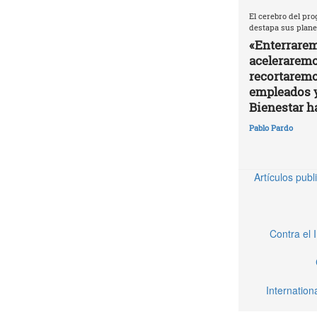
El cerebro del pro
destapa sus plane
«Enterrarem
aceleraremos
recortaremo
empleados 
Bienestar h
Pablo Pardo
Artículos pub
Contra el 
Internatio