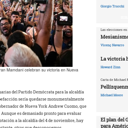
Giorgio Trucchi
SUB
Las elecciones en
Mesianismo
Vicenç Navarro
La victoria
Howard Zinn
ran Mamdani celebran su victoria en Nueva
Carta de Michael
Pellízquenm
arias del Partido Demócrata para la alcaldía
Michael Moore
tupefacción sería quedarse monumentalmente
x gobernador de Nueva York Andrew Cuomo, que
n. Aunque es demasiado pronto para evaluar
El plan del
tación a la alcaldía del 4 de noviembre, hay
para Améric
ortante, otros que desconocemos.