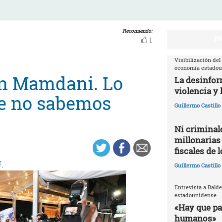
Recomiendo:
FR
1
Visibilización del
economía estado
an Mamdani. Lo
La desinfor
violencia y 
ue no sabemos
Guillermo Castill
Ni criminale
millonarias
fiscales de 
.
Guillermo Castill
Entrevista a Balde
estadounidense.
«Hay que par
humanos»