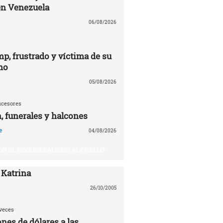
en Venezuela
06/08/2026
p, frustrado y víctima de su
mo
05/08/2026
ucesores
 funerales y halcones
e
04/08/2026
ON EL NEOLIBERALISMO AL CUELLO
 Katrina
26/10/2005
veces
nes de dólares a las