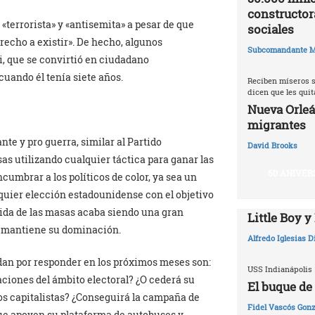
constructor
terrorista» y «antisemita» a pesar de que
sociales
recho a existir». De hecho, algunos
Subcomandante M
, que se convirtió en ciudadano
uando él tenía siete años.
Reciben míseros s
dicen que les qui
Nueva Orleá
migrantes
te y pro guerra, similar al Partido
David Brooks
as utilizando cualquier táctica para ganar las
60 ANIVER
cumbrar a los políticos de color, ya sea un
uier elección estadounidense con el objetivo
da de las masas acaba siendo una gran
Little Boy y
e mantiene su dominación.
Alfredo Iglesias 
dan por responder en los próximos meses son:
USS Indianápolis
ciones del ámbito electoral? ¿O cederá su
El buque de
os capitalistas? ¿Conseguirá la campaña de
Fidel Vascós Gonz
e apoyen su plataforma de autobuses y