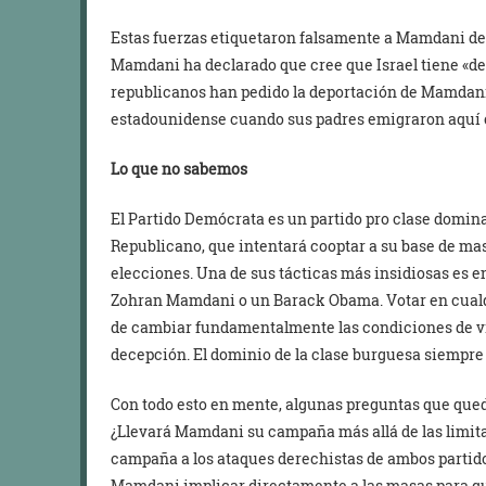
Estas fuerzas etiquetaron falsamente a Mamdani de «
Mamdani ha declarado que cree que Israel tiene «de
republicanos han pedido la deportación de Mamdani
estadounidense cuando sus padres emigraron aquí c
Lo que no sabemos
El Partido Demócrata es un partido pro clase dominan
Republicano, que intentará cooptar a su base de mas
elecciones. Una de sus tácticas más insidiosas es en
Zohran Mamdani o un Barack Obama. Votar en cualq
de cambiar fundamentalmente las condiciones de vi
decepción. El dominio de la clase burguesa siempr
Con todo esto en mente, algunas preguntas que que
¿Llevará Mamdani su campaña más allá de las limita
campaña a los ataques derechistas de ambos partid
Mamdani implicar directamente a las masas para qu