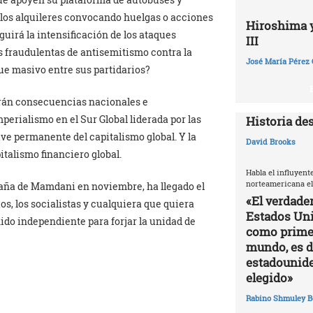
 los alquileres convocando huelgas o acciones
Hiroshima y 
guirá la intensificación de los ataques
III
s fraudulentas de antisemitismo contra la
José María Pérez 
 masivo entre sus partidarios?
drán consecuencias nacionales e
mperialismo en el Sur Global liderada por las
Historia de
ive permanente del capitalismo global. Y la
David Brooks
italismo financiero global.
Habla el influyent
norteamericana el
aña de Mamdani en noviembre, ha llegado el
«El verdade
s, los socialistas y cualquiera que quiera
Estados Uni
ido independiente para forjar la unidad de
como primer
mundo, es di
estadounide
elegido»
Rabino Shmuley B