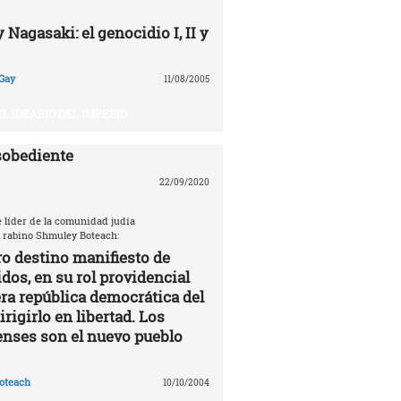
Nagasaki: el genocidio I, II y
Gay
11/08/2005
EL IDEARIO DEL IMPERIO
sobediente
22/09/2020
e líder de la comunidad judía
 rabino Shmuley Boteach:
ro destino manifiesto de
dos, en su rol providencial
a república democrática del
rigirlo en libertad. Los
nses son el nuevo pueblo
oteach
10/10/2004