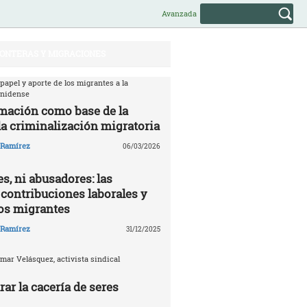
Avanzada
ONTERAS Y MIGRACIONES
 papel y aporte de los migrantes a la
unidense
mación como base de la
la criminalización migratoria
o Ramírez
06/03/2026
s, ni abusadores: las
 contribuciones laborales y
los migrantes
o Ramírez
31/12/2025
mar Velásquez, activista sindical
ar la cacería de seres