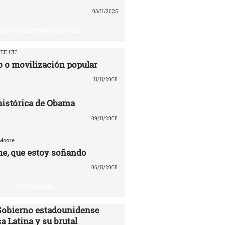
03/11/2025
ASTA ELECTORAL USA 2008
 EE.UU.
 o movilización popular
11/11/2008
 histórica de Obama
09/11/2008
 Moore
e, que estoy soñando
06/11/2008
DESTACADO
 Gobierno estadounidense
a Latina y su brutal