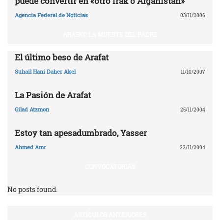
puede convertir en «otro Irak o Afganistán»
Agencia Federal de Noticias
03/11/2006
ARAFAT: LA MUERTE DEL PADRE
El último beso de Arafat
Suhail Hani Daher Akel
11/10/2007
La Pasión de Arafat
Gilad Atzmon
25/11/2004
Estoy tan apesadumbrado, Yasser
Ahmed Amr
22/11/2004
CONVOCATORIAS
No posts found.
ARTÍCULOS ANTERIORES