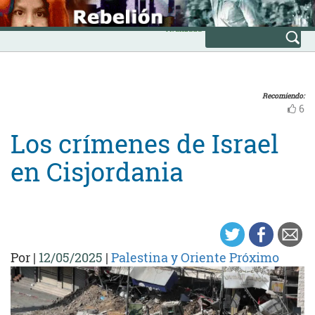
Skip
INICIO
to
Avanzada
content
Recomiendo:
6
Los crímenes de Israel
en Cisjordania
Por
|
12/05/2025
|
Palestina y Oriente Próximo