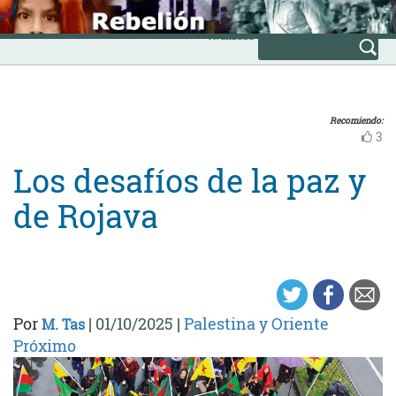
Skip
INICIO
to
Avanzada
content
Recomiendo:
3
Los desafíos de la paz y
de Rojava
Por
|
01/10/2025
|
Palestina y Oriente
M. Tas
Próximo