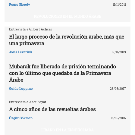
Roger Sheety
11/11/2011
REVOLUCIONES EN EL MUNDO ÁRABE
Entrevista a Gilbert Achcar
El largo proceso de la revolución árabe, más que
una primavera
Joris Leverink
19/11/2019
Mubarak fue liberado de prisión terminando
con lo último que quedaba de la Primavera
Árabe
Guido Luppino
28/03/2017
Entrevista a Asef Bayat
A cinco años de las revueltas árabes
Özgür Gökmen
16/05/2016
LÍBANO EN LA ENCRUCIJADA