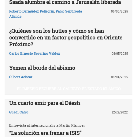
Saada alumbra el camino a Jerusalén liberada
Roberto Bermúdez Pellegrin
,
Pablo Sepúlveda
06/06/2025
Allende
¿Quiénes son los hutíes y cómo se han
convertido en un factor geopolítico en Oriente
Próximo?
Carlos Ernesto Severino Valdez
05/05/2025
Yemen al borde del abismo
Gilbert Achcar
08/04/2025
EL IMPERIO RECURRE AL CALIFATO: EL ESTADO ISLÁMICO
Un cuarto emir para el Dáesh
Guadi Calvo
12/12/2022
Entrevista al internacionalista Martin Klamper
“La solución era frenar a ISIS”