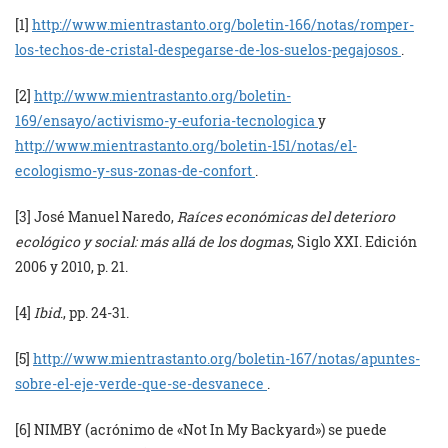
[1]
http://www.mientrastanto.org/boletin-166/notas/romper-
los-techos-de-cristal-despegarse-de-los-suelos-pegajosos
.
[2]
http://www.mientrastanto.org/boletin-
169/ensayo/activismo-y-euforia-tecnologica
y
http://www.mientrastanto.org/boletin-151/notas/el-
ecologismo-y-sus-zonas-de-confort
.
[3] José Manuel Naredo,
Raíces económicas del deterioro
ecológico y social: más allá de los dogmas
, Siglo XXI. Edición
2006 y 2010, p. 21.
[4]
Ibid
., pp. 24-31.
[5]
http://www.mientrastanto.org/boletin-167/notas/apuntes-
sobre-el-eje-verde-que-se-desvanece
.
[6] NIMBY (acrónimo de «Not In My Backyard») se puede