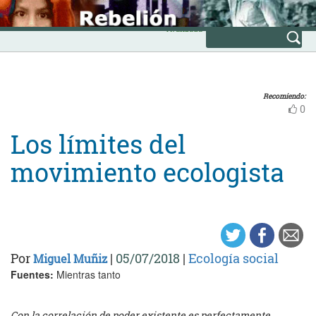
Skip
INICIO
to
Avanzada
content
Recomiendo:
0
Los límites del
movimiento ecologista
Por
|
05/07/2018
|
Ecología social
Miguel Muñiz
Fuentes:
Mientras tanto
Con la correlación de poder existente es perfectamente