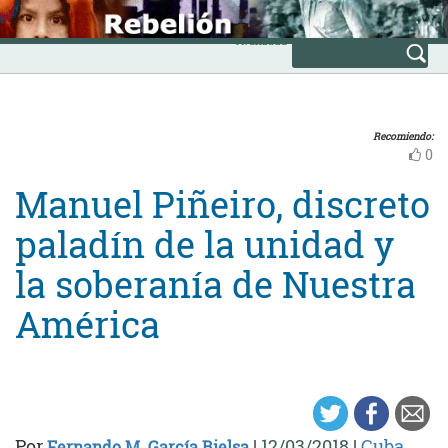
Skip
INICIO
to
Avanzada
content
Recomiendo:
0
Manuel Piñeiro, discreto
paladín de la unidad y
la soberanía de Nuestra
América
Por
|
12/03/2018
|
Cuba
Fernando M. García Bielsa