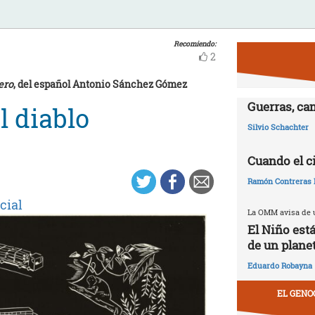
Recomiendo:
2
ero
, del español Antonio Sánchez Gómez
Guerras, ca
l diablo
Silvio Schachter
Cuando el c
Ramón Contreras 
cial
La OMM avisa de u
El Niño est
de un plane
Eduardo Robayna
EL GENO