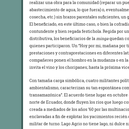
realizar una obra para la comunidad (reparar un puen
abastecimiento de agua, lo que fuera) o, eventualme
cosecha, etc.) sin brazos parentales suficientes, un 
El beneficiado, en este último caso, o bien la cofradí
contundente y bien regada festichola. Regida por un
distributiva, los beneficiarios de la
minga
quedan com
quienes participaron. Un “Hoy por mi, mañana por ti
prestaciones y contraprestaciones en diferentes lat
compañeres ponen el hombro en la mudanza o en la pi
invita el vino y los choripanes; hasta la próxima vic
Con tamaña carga simbólica, cuatro militantes polí
ambientalismo, caracterizan su tan espontánea co
transamazónica”. El acuerdo tiene lugar en octubre 
norte de Ecuador, donde fluyen los ríos que luego 
creada a mediados de los años ’60 por las multinacion
enclavadas a fin de explotar los yacimientos recién 
militar de turno. Lago Agrio no tiene lago, ni dulce 