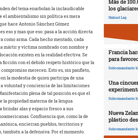
Más de 100.
los glaciare
nden del tema enarbolan la inclaudicable
e el ambientalismo sin política es mera
Nahuel Lag
o que hace Antonio Sánchez Gómez
es eso y mas que eso: pasa a la acción directa
ura como arma. Cada hecho mentado, cada
da mártir y víctima nombrado con nombre y
Francia har
 locación existen en la realidad efectiva. Se
para favorec
a ficción con el debido respeto histórico que la
Subcomandante M
l compromiso merecen. Esto es, sin panfleto,
con la modestia de quien participa de una
Una cincuen
 a voluntad y conciencia de las limitaciones
experimenta
Manifestación plena de tal posición es que el
Subcomandante M
e la propiedad materna de la lengua
a brindar alas y espacio fresco a sus
Nueva Zelan
inoamericanas. Confluencia que, como la de
plástico de
ónica, encierran pueblos, territorios y
Subcomandante M
, también a la defensiva. Por el momento.