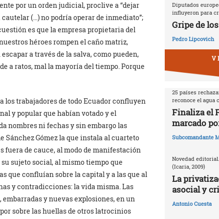
te por un orden judicial, proclive a “dejar
Diputados europeo
influyeron para cr
a cautelar (…) no podría operar de inmediato”;
Gripe de los
cuestión es que la empresa propietaria del
Pedro Lipcovich
nuestros héroes rompen el caño matriz,
 escapar a través de la salva, como pueden,
V 
de a ratos, mal la mayoría del tiempo. Porque
25 países rechazan
reconoce el agua
 a los trabajadores de todo Ecuador confluyen
Finaliza el
nal y popular que habían votado y el
marcado por
da nombres ni fechas y sin embargo las
de Sánchez Gómez la que instala al cuarteto
Subcomandante M
es fuera de cauce, al modo de manifestación
Novedad editorial
 su sujeto social, al mismo tiempo que
(Icaria, 2009)
 que confluían sobre la capital y a las que al
La privatiza
as y contradicciones: la vida misma. Las
asocial y cr
, embarradas y nuevas explosiones, en un
Antonio Cuesta
 por sobre las huellas de otros latrocinios