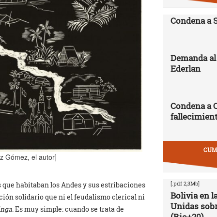
Condena a 
Demanda al 
Ederlan
Condena a 
fallecimien
CUMB
z Gómez, el autor]
[.pdf 2,3Mb]
 que habitaban los Andes y sus estribaciones
Bolivia en 
ón solidario que ni el feudalismo clerical ni
Unidas sobr
nga
. Es muy simple: cuando se trata de
(Rio+20)