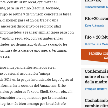
te, construir un local, optimizar el
Subcomandante M
nte, para un vecino (esquila, techado,
grupo se reúne y de un tirón concreta la tarea.
Río+20: ava
a, disponen para el fin del trabajo una
Katu Arkonada
 ancestral dispositivo de reciprocidad
prometidos a realizar similar tarea para con
Río + 20: M
” andino, regulado, con variantes en las
itudes, no demasiado distinto a cuando les
Ricardo Luis Mas
ntura de la casa de uno que, al terminar,
PRIMERA CO
eversa.
SO
ticos independientes aunados en el
Conferencia
mo ocasional asociación “minga
sobre el ca
de 2019 en la pequeña ciudad de Lago Agrio al
de la madre 
conformarán la cuenca del Amazonas. Urbe
François Houtart
ales petroleras Texaco, Shell, Exxon, etc; allí
descubiertos, adjudicados por la dictadura
Cochabamba,
ni agrio, más bien amargo por la catástrofe
cambio clim