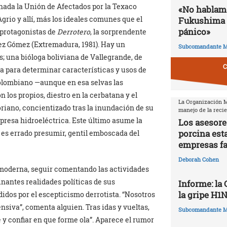
ada la Unión de Afectados por la Texaco
«No hablamo
rio y allí, más los ideales comunes que el
Fukushima 
pánico»
 protagonistas de
Derrotero
, la sorprendente
ez Gómez (Extremadura, 1981). Hay un
Subcomandante M
; una bióloga boliviana de Vallegrande, de
C
 para determinar características y usos de
colombiano —aunque en esa selvas las
los propios, diestro en la cerbatana y el
La Organización Mu
oriano, concientizado tras la inundación de su
manejo de la reci
mpresa hidroeléctrica. Este último asume la
Los asesore
porcina est
no es errado presumir, gentil emboscada del
empresas f
Deborah Cohen
osmoderna, seguir comentando las actividades
inantes realidades políticas de sus
Informe: la
la gripe H1
idos por el escepticismo derrotista. “Nosotros
ensiva”, comenta alguien. Tras idas y vueltas,
Subcomandante M
e y confiar en que forme ola”. Aparece el rumor