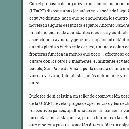
Con el propósito de organizar una acción mancomun
(UDAPT) dispone unas jornadas en su sede de Lago Ag
esquivo destino, hace que se encuentren los cuatro
novela inaugural del jurista español Antonio Sánch
brasileño pícaro de abundantes recursos y contactos
ascendencia aymara y generosa capacidad didáctica
cuanta planta o bicho se les cruce; un indio cofan 
fronteras funcionan menos que poco—, afectuoso con 
curare con los otros. Finalmente, el militante ecuat
pueblo, San Pablo de Amalí, por la desidia de una e
voz narrativa ágil, detallista, jamás redundante y, 
autor.
Dudosos de si asistir a un taller de cosmovisión p
de la UDAPT, revelar propias experiencias y las decl
respectivos países, apoltronados en un bar son invad
no declaramos esta guerra, pero la libramos a la def
otro mociona pasar a la acción directa, “dar un golp