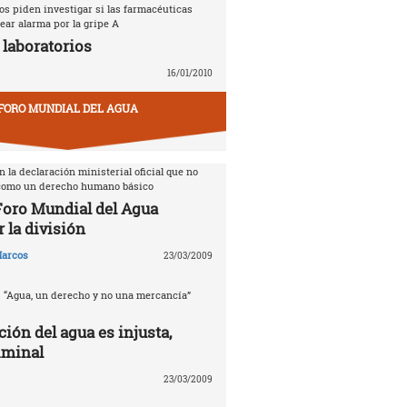
s piden investigar si las farmacéuticas
ear alarma por la gripe A
 laboratorios
16/01/2010
FORO MUNDIAL DEL AGUA
 la declaración ministerial oficial que no
 como un derecho humano básico
 Foro Mundial del Agua
 la división
arcos
23/03/2009
. “Agua, un derecho y no una mercancía”
ción del agua es injusta,
iminal
23/03/2009