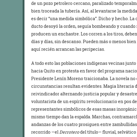
de un pozo petrolero cercano, paralizado temporalmen
bien troceada la tubería. Así, al levantarse la medid
es decir “una medida simbólica”. Dicho y hecho. La 
ducto desoyó la orden, seguía bombeando y cuando 
producen un enchastre. Los corren a los tiros, deben
días y días, sin descanso. Pueden más o menos bien 
aquí recién arrancan las peripecias.
A todo esto las poblaciones indígenas vecinas junto
hacia Quito en protesta en favor del programa nacio
Presidente Lenín Moreno traicionaba. La novela no 
circunstancias resultan evidentes. Magia literaria 
reivindicador alternando justicia popular y desastr
voluntarista de un espíritu revolucionario en pos de
representantes simbólicos de esas masas inorgánicas
mismo tiempo dan la espalda. Marchas, contramarch
andanzas de los cuatro prosiguen entre zambullidas
recorrido —el
Derrotero
del título— fluvial, selvático