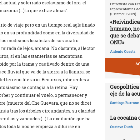
el actual y soterrado esclavismo del oro, el
Entrevista con Fr
representantes de
Amazonia (…) la que extrae almas”.
(Estambul 2009)
«Reivindic
ario de viaje pero en un tiempo real aglutinado
humano, no
to en su profundidad como en la diversidad de
que se debat
los modismos localistas de sus cuatro
ONU»
mirada de lejos, arcana. No obstante, al lector
Antonio Cuesta
uros, si en las estanterías se amontonan
bido por la trama y cautivado dentro de una
AG
e fluvial que va de la sierra a la llanura, se
el terreno literario. Recursos, inherentes al
Geopolítica
entusiasmo se contagia a la retina. Hay
eje de la a
sorber y continuar el vuelo, o permanecer y
bre (muerte del Che Guevara, que no se dice)
Santiago Burrone
núa tras los árboles circundantes, su claridad
La cocaína 
renillas y zancudos (…) La excitación que ha
os toda la noche empieza a diluirse en
Gustavo Duch