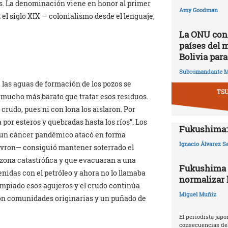
s. La denominación viene en honor al primer
Amy Goodman
n el siglo XIX — colonialismo desde el lenguaje,
La ONU cons
países del 
Bolivia para
Subcomandante M
 las aguas de formación de los pozos se
TS
 mucho más barato que tratar esos residuos.
l crudo, pues ni con lona los aislaron. Por
a por esteros y quebradas hasta los ríos”. Los
Fukushima: 
, un cáncer pandémico atacó en forma
Ignacio Álvarez S
evron— consiguió mantener soterrado el
 zona catastrófica y que evacuaran a una
Fukushima 2
nidas con el petróleo y ahora no lo llamaba
normalizar l
limpiado esos agujeros y el crudo continúa
Miguel Muñiz
 son comunidades originarias y un puñado de
El periodista japo
consecuencias del