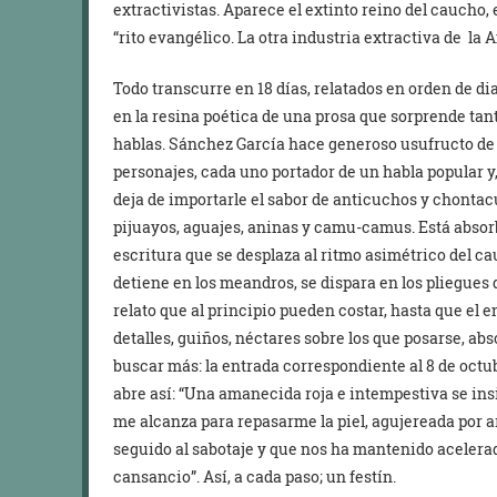
extractivistas. Aparece el extinto reino del caucho, 
“rito evangélico. La otra industria extractiva de la 
Todo transcurre en 18 días, relatados en orden de di
en la resina poética de una prosa que sorprende tan
hablas. Sánchez García hace generoso usufructo de 
personajes, cada uno portador de un habla popular y, 
deja de importarle el sabor de anticuchos y chontac
pijuayos, aguajes, aninas y camu-camus. Está absor
escritura que se desplaza al ritmo asimétrico del cauc
detiene en los meandros, se dispara en los pliegues d
relato que al principio pueden costar, hasta que el 
detalles, guiños, néctares sobre los que posarse, ab
buscar más: la entrada correspondiente al 8 de octu
abre así: “Una amanecida roja e intempestiva se insi
me alcanza para repasarme la piel, agujereada por a
seguido al sabotaje y que nos ha mantenido acelerad
cansancio”. Así, a cada paso; un festín.