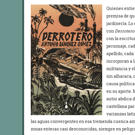
Quienes entie
premisa de qu
jardinería. L
con
Derrotero
con la escrit
personaje, ca
apellido, cada
incorporan a l
militancia y e
sin alharaca, 
causa política
en su aporte. 
autor abdica d
castellana par
varianzas lat
las aguas convergentes en esa tremenda cuenca amaz
zonas enteras casi desconocidas, siempre en peligro