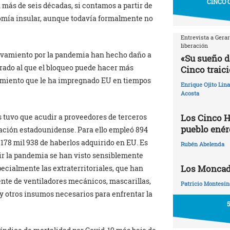
CINCO 
 más de seis décadas, si contamos a partir de
omía insular, aunque todavía formalmente no
Entrevista a Gera
liberación
ravamiento por la pandemia han hecho daño a
«Su sueño d
rado al que el bloqueo puede hacer más
Cinco traic
ñamiento que le ha impregnado EU en tiempos
Enrique Ojito Lin
Acosta
Los Cinco H
 tuvo que acudir a proveedores de terceros
pueblo enér
cación estadounidense. Para ello empleó 894
 178 mil 938 de haberlos adquirido en EU. Es
Rubén Abelenda
tir la pandemia se han visto sensiblemente
Los Moncadi
pecialmente las extraterritoriales, que han
nte de ventiladores mecánicos, mascarillas,
Patricio Montesin
s y otros insumos necesarios para enfrentar la