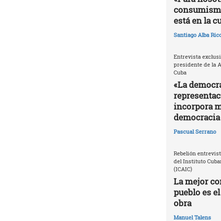
consumismo 
está en la c
Santiago Alba Ric
Entrevista exclusi
presidente de la 
Cuba
«La democra
representac
incorpora m
democracia 
Pascual Serrano
Rebelión entrevis
del Instituto Cuba
(ICAIC)
La mejor con
pueblo es el
obra
Manuel Talens