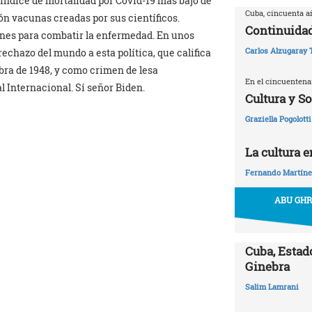
 índice de mortalidad por Covid-19 más bajo de
Cuba, cincuenta 
ón vacunas creadas por sus científicos.
Continuidad
nes para combatir la enfermedad. En unos
Carlos Alzugaray 
echazo del mundo a esta política, que califica
ra de 1948, y como crimen de lesa
En el cincuentena
l Internacional. Sí señor Biden.
Cultura y S
Graziella Pogolotti
La cultura 
Fernando Martíne
ABU GHR
Cuba, Estado
Ginebra
Salim Lamrani