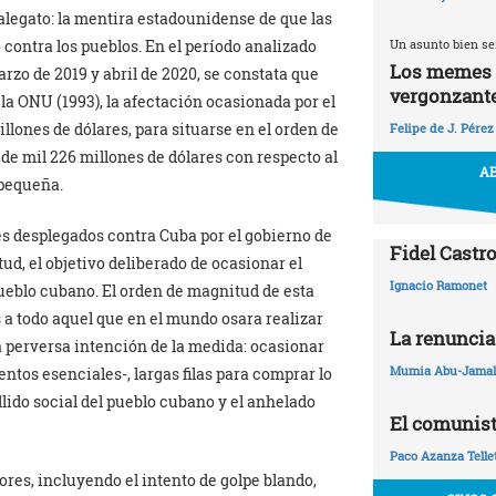
 alegato: la mentira estadounidense de que las
Un asunto bien se
contra los pueblos. En el período analizado
Los memes y
rzo de 2019 y abril de 2020, se constata que
vergonzant
la ONU (1993), la afectación ocasionada por el
lones de dólares, para situarse en el orden de
Felipe de J. Pérez
 de mil 226 millones de dólares con respecto al
AB
 pequeña.
tes desplegados contra Cuba por el gobierno de
Fidel Castro
ud, el objetivo deliberado de ocasionar el
Ignacio Ramonet
pueblo cubano. El orden de magnitud de esta
 a todo aquel que en el mundo osara realizar
La renuncia
a perversa intención de la medida: ocasionar
Mumia Abu-Jamal
tos esenciales-, largas filas para comprar lo
lido social del pueblo cubano y el anhelado
El comunist
Paco Azanza Telle
ores, incluyendo el intento de golpe blando,