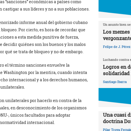
das “sanciones” económicas a países como
 castigar a sus líderes y no a sus poblaciones.
menorizado informe anual del gobierno cubano
Un asunto bien se
 bloqueo. Por cierto, es hora de recordar que
Los memes y
iones a esta medida punitiva de fuerza,
vergonzant
de decidir quiénes son los buenos y los malos
Felipe de J. Pérez
or qué se trata de bloqueo y no de embargo.
Luchando contra 
ero el término sanciones envuelve la
Logros en d
 de Washington por la mentira, cuando intenta
solidaridad
recho internacional y a los derechos humanos,
Santiago Ibarra
unilaterales.
on unilaterales por hacerlo en contra de la
nales, en desconocimiento de los organismos
Una cuasi d
ONU-, únicos facultados para adoptar
doctrina Do
 normatividad internacional.
Pilar Troya Ferná