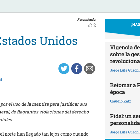
Recomiendo:
¡HA
2
 Estados Unidos
Vigencia de
sobre la ges
revoluciona
Jorge Luís Guach 
a
Retomar a Fi
época
Claudio Katz
por el uso de la mentira para justificar sus
eral, de flagrantes violaciones del derecho
Fidel: un ser
ntales.
personalida
Jorge Luís Guach 
del norte han llegado tan lejos como cuando