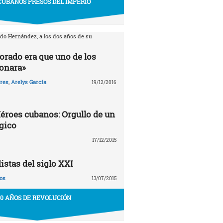
CUBANOS PRESOS DEL IMPERIO
rdo Hernández, a los dos años de su
orado era que uno de los
ionara»
ares
,
Arelys García
19/12/2016
éroes cubanos: Orgullo de un
gico
17/12/2015
stas del siglo XXI
os
13/07/2015
50 AÑOS DE REVOLUCIÓN