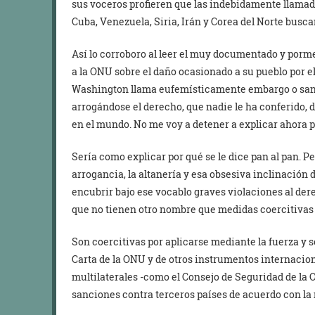
sus voceros profieren que las indebidamente llama
Cuba, Venezuela, Siria, Irán y Corea del Norte buscan
Así lo corroboro al leer el muy documentado y por
a la ONU sobre el daño ocasionado a su pueblo por el
Washington llama eufemísticamente embargo o sanc
arrogándose el derecho, que nadie le ha conferido, 
en el mundo. No me voy a detener a explicar ahora p
Sería como explicar por qué se le dice pan al pan. P
arrogancia, la altanería y esa obsesiva inclinación
encubrir bajo ese vocablo graves violaciones al de
que no tienen otro nombre que medidas coercitivas 
Son coercitivas por aplicarse mediante la fuerza y s
Carta de la ONU y de otros instrumentos internacio
multilaterales -como el Consejo de Seguridad de la 
sanciones contra terceros países de acuerdo con la