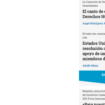
La Comisión de D
Guantánamo
El canto de
Derechos 
Angel Rodríguez A
El texto fue suavi
isla
Estados Uni
resolución 
apoyo de un 
miembros d
Adolfo Mena
EN
Rebelión entrevist
del Instituto Cuba
XIII Feria Interna
«Para nosotr