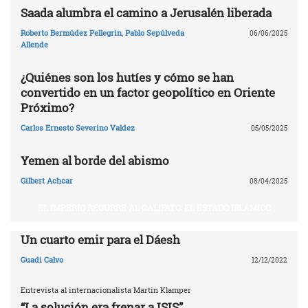
Saada alumbra el camino a Jerusalén liberada
Roberto Bermúdez Pellegrin
,
Pablo Sepúlveda
06/06/2025
Allende
¿Quiénes son los hutíes y cómo se han
convertido en un factor geopolítico en Oriente
Próximo?
Carlos Ernesto Severino Valdez
05/05/2025
Yemen al borde del abismo
Gilbert Achcar
08/04/2025
EL IMPERIO RECURRE AL CALIFATO: EL ESTADO ISLÁMICO
Un cuarto emir para el Dáesh
Guadi Calvo
12/12/2022
Entrevista al internacionalista Martin Klamper
“La solución era frenar a ISIS”