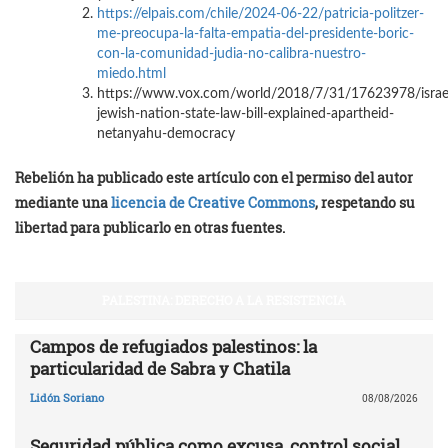
https://elpais.com/chile/2024-06-22/patricia-politzer-
me-preocupa-la-falta-empatia-del-presidente-boric-
con-la-comunidad-judia-no-calibra-nuestro-
miedo.html
https://www.vox.com/world/2018/7/31/17623978/israe
jewish-nation-state-law-bill-explained-apartheid-
netanyahu-democracy
Rebelión ha publicado este artículo con el permiso del autor
mediante una
licencia de Creative Commons
, respetando su
libertad para publicarlo en otras fuentes.
PALESTINA: DERECHO A LA RESISTENCIA
Campos de refugiados palestinos: la
particularidad de Sabra y Chatila
Lidón Soriano
08/08/2026
Seguridad pública como excusa, control social