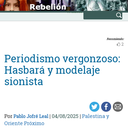
Skip
INICIO
to
Avanzada
content
Recomiendo:
2
Periodismo vergonzoso:
Hasbará y modelaje
sionista
Por
|
04/08/2025
|
Palestina y
Pablo Jofré Leal
Oriente Próximo