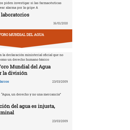
s piden investigar si las farmacéuticas
ear alarma por la gripe A
 laboratorios
16/01/2010
FORO MUNDIAL DEL AGUA
 la declaración ministerial oficial que no
 como un derecho humano básico
 Foro Mundial del Agua
 la división
arcos
23/03/2009
. “Agua, un derecho y no una mercancía”
ción del agua es injusta,
iminal
23/03/2009