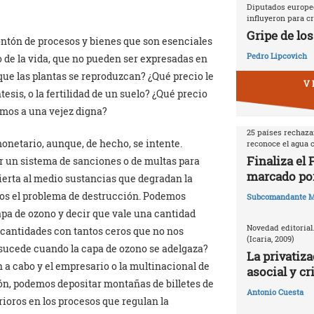
Diputados europeo
influyeron para cr
Gripe de los
ntón de procesos y bienes que son esenciales
Pedro Lipcovich
 de la vida, que no pueden ser expresadas en
que las plantas se reproduzcan? ¿Qué precio le
V 
esis, o la fertilidad de un suelo? ¿Qué precio
emos a una vejez digna?
25 países rechazan
onetario, aunque, de hecho, se intente.
reconoce el agua
Finaliza el
r un sistema de sanciones o de multas para
marcado por
ierta al medio sustancias que degradan la
os el problema de destrucción. Podemos
Subcomandante M
apa de ozono y decir que vale una cantidad
Novedad editorial
s cantidades con tantos ceros que no nos
(Icaria, 2009)
 sucede cuando la capa de ozono se adelgaza?
La privatiza
 a cabo y el empresario o la multinacional de
asocial y cr
ón, podemos depositar montañas de billetes de
Antonio Cuesta
rioros en los procesos que regulan la