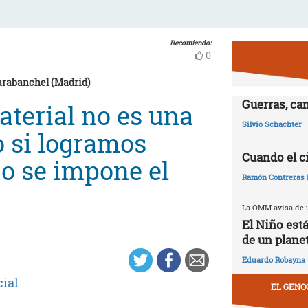
Recomiendo:
0
arabanchel (Madrid)
Guerras, ca
aterial no es una
Silvio Schachter
o si logramos
Cuando el c
 o se impone el
Ramón Contreras 
La OMM avisa de u
El Niño est
de un plane
Eduardo Robayna
cial
EL GENO