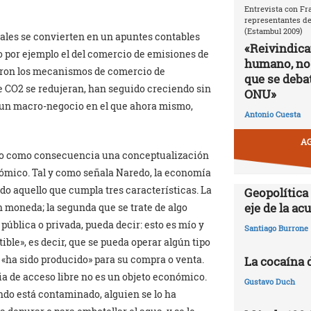
Entrevista con Fr
representantes de
(Estambul 2009)
ales se convierten en un apuntes contables
«Reivindic
por ejemplo el del comercio de emisiones de
humano, no
ularon los mecanismos de comercio de
que se debat
e CO2 se redujeran, han seguido creciendo sin
ONU»
s un macro-negocio en el que ahora mismo,
Antonio Cuesta
AG
aído como consecuencia una conceptualización
nómico. Tal y como señala Naredo, la economía
o aquello que cumpla tres características. La
Geopolítica
eje de la a
n moneda; la segunda que se trate de algo
 pública o privada, pueda decir: esto es mío y
Santiago Burrone
tible», es decir, que se pueda operar algún tipo
e «ha sido producido» para su compra o venta.
La cocaína 
a de acceso libre no es un objeto económico.
Gustavo Duch
do está contaminado, alguien se lo ha