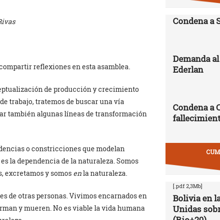
Condena a 
Rivas
Demanda al 
compartir reflexiones en esta asamblea.
Ederlan
nceptualización de producción y crecimiento
de trabajo, tratemos de buscar una vía
Condena a 
izar también algunas líneas de transformación
fallecimien
dencias o constricciones que modelan
CUMB
 es la dependencia de la naturaleza. Somos
os, excretamos y somos
en
la naturaleza.
[.pdf 2,3Mb]
es de otras personas. Vivimos encarnados en
Bolivia en 
erman y mueren. No es viable la vida humana
Unidas sobr
(Rio+20)