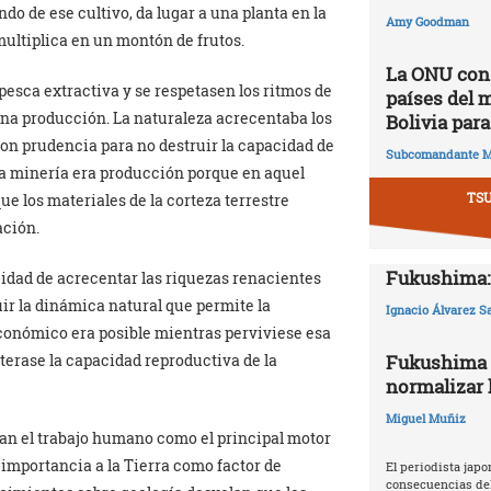
do de ese cultivo, da lugar a una planta en la
Amy Goodman
multiplica en un montón de frutos.
La ONU cons
 pesca extractiva y se respetasen los ritmos de
países del 
una producción. La naturaleza acrecentaba los
Bolivia para
con prudencia para no destruir la capacidad de
Subcomandante M
la minería era producción porque en aquel
TS
e los materiales de la corteza terrestre
ación.
Fukushima: 
cidad de acrecentar las riquezas renacientes
uir la dinámica natural que permite la
Ignacio Álvarez S
conómico era posible mientras perviviese esa
terase la capacidad reproductiva de la
Fukushima 2
normalizar l
Miguel Muñiz
úan el trabajo humano como el principal motor
importancia a la Tierra como factor de
El periodista japo
consecuencias del