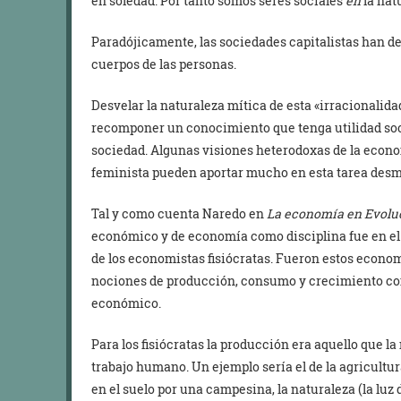
en soledad. Por tanto somos seres sociales
en
la nat
Paradójicamente, las sociedades capitalistas han dec
cuerpos de las personas.
Desvelar la naturaleza mítica de esta «irracionalida
recomponer un conocimiento que tenga utilidad socia
sociedad. Algunas visiones heterodoxas de la econ
feminista pueden aportar mucho en esta tarea desmi
Tal y como cuenta Naredo en
La economía en Evolu
económico y de economía como disciplina fue en el s
de los economistas fisiócratas. Fueron estos econom
nociones de producción, consumo y crecimiento com
económico.
Para los fisiócratas la producción era aquello que l
trabajo humano. Un ejemplo sería el de la agricultu
en el suelo por una campesina, la naturaleza (la luz d