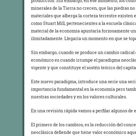
producción. Sin embargo, en ese momento, los cono
minerales de la Tierra no crecen, que las piedras no 
materiales que alberga la corteza terrestre existen 
como Stuart Mill, pertenecientes a la escuela clásic
material de la economía apuntaría forzosamente un 
ilimitadamente. Llegaría un momento en que se topar
Sin embargo, cuando se produce un cambio radical 
económico es cuando irrumpe el paradigma neoclás
vigente y que constituye el sostén teórico del capit
Este nuevo paradigma, introduce una serie una seri
importancia fundamental en la economía pero tambié
nuestras sociedades y en los valores culturales.
En una revisión rápida vamos a perfilar algunos de 
El primero de los cambios, es la reducción del conce
neoclásica defiende que tiene valor económico aqu