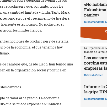
cimientos sobre geología desvelan que los
«No hablamo
se reproducen y que, por tanto, todos los
Fukushima 
en una cantidad limitada y finita. Tanto Marx
pánico»
a, reconocen que el crecimiento de la esfera
Subcomandante M
horizonte estacionario. No podía crecer
ía con los límites físicos.
C
en las nociones de producción y de sistema
ico de la economía, el que tenemos hoy
La Organización Mu
manejo de la reci
alismo.
Los asesore
porcina est
e de cambios que, desde luego, han tenido una
empresas f
n en la organización social y política en
Deborah Cohen
Informe: la
estos cambios.
la gripe H1
pto de valor al de precio. La economía
Subcomandante M
ello que se puede expresar en unidades