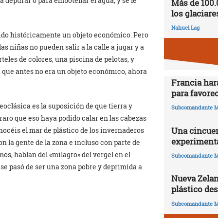
a depurar o para embotellar el agua, y se le
Más de 100.
los glaciare
Nahuel Lag
 sido históricamente un objeto económico. Pero
as niñas no pueden salir a la calle a jugar y a
teles de colores, una piscina de pelotas, y
, que antes no era un objeto económico, ahora
Francia har
para favorec
oclásica es la suposición de que tierra y
Subcomandante M
s raro que eso haya podido calar en las cabezas
Una cincuen
nocéis el mar de plástico de los invernaderos
experimenta
 la gente de la zona e incluso con parte de
os, hablan del «milagro» del vergel en el
Subcomandante M
 se pasó de ser una zona pobre y deprimida a
Nueva Zelan
plástico de
Subcomandante M