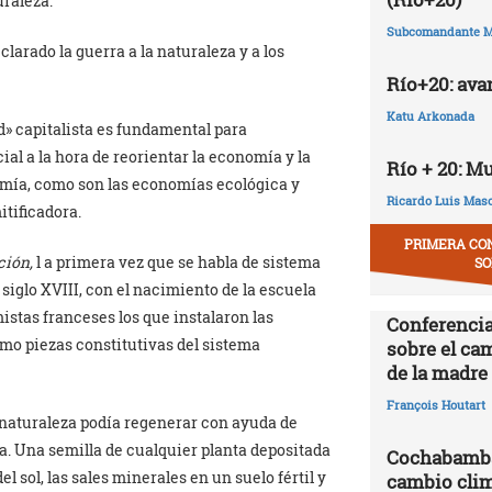
uraleza.
Subcomandante M
larado la guerra a la naturaleza y a los
Río+20: ava
Katu Arkonada
d» capitalista es fundamental para
l a la hora de reorientar la economía y la
Río + 20: M
omía, como son las economías ecológica y
Ricardo Luis Mas
tificadora.
PRIMERA CO
ción,
l a primera vez que se habla de sistema
SO
iglo XVIII, con el nacimiento de la escuela
istas franceses los que instalaron las
Conferencia
o piezas constitutivas del sistema
sobre el ca
de la madre 
François Houtart
a naturaleza podía regenerar con ayuda de
ra. Una semilla de cualquier planta depositada
Cochabamba,
el sol, las sales minerales en un suelo fértil y
cambio clim