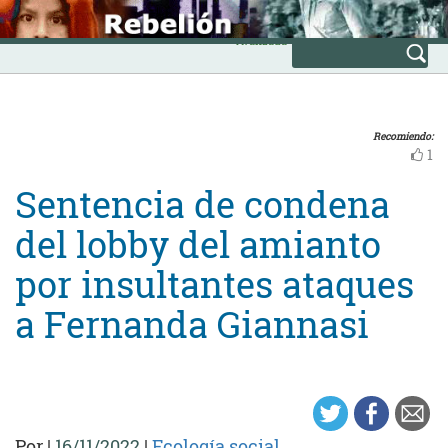
Skip
INICIO
to
Avanzada
content
Recomiendo:
1
Sentencia de condena
del lobby del amianto
por insultantes ataques
a Fernanda Giannasi
Por
|
16/11/2022
|
Ecología social