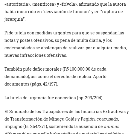
«autoritaria», «mentirosa» y «frívola», afirmando que la autora
había incurrido en “desviación de función” y en “ruptura de
jerarquía”.
Pide tutela con medidas urgentes para que se suspendan las
notas y postes ofensivos, so pena de multa diaria, y los
codemandados se abstengan de realizar, por cualquier medio,
nuevas infracciones ofensivas.
También pide daños morales (R$ 100.000,00 de cada
demandado), así como el derecho de réplica. Aportó
documentos (págs. 42/197).
La tutela de urgencia fue concedida (pp. 203/204).
El Sindicato de los Trabajadores de las Industrias Extractivas y
de Transformación de Minaçu Goiás y Región, coacusado,
impugnó (fs. 264/271), sosteniendo la ausencia de
animus
difamandi
, ya que sólo hubo réplica de material periodístico,