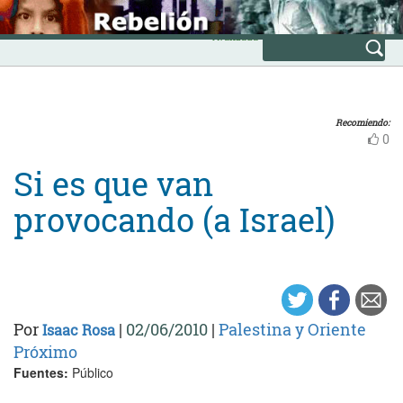
Skip
INICIO
to
Avanzada
content
Recomiendo:
0
Si es que van
provocando (a Israel)
Por
|
02/06/2010
|
Palestina y Oriente
Isaac Rosa
Próximo
Fuentes:
Público