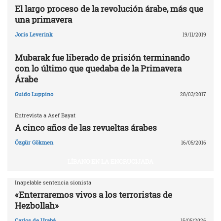
El largo proceso de la revolución árabe, más que
una primavera
Joris Leverink
19/11/2019
Mubarak fue liberado de prisión terminando
con lo último que quedaba de la Primavera
Árabe
Guido Luppino
28/03/2017
Entrevista a Asef Bayat
A cinco años de las revueltas árabes
Özgür Gökmen
16/05/2016
LÍBANO EN LA ENCRUCIJADA
Inapelable sentencia sionista
«Enterraremos vivos a los terroristas de
Hezbollah»
Carlos de Urabá
15/05/2026