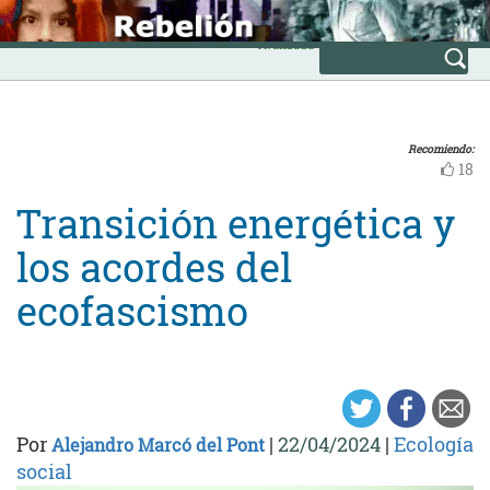
Skip
INICIO
to
Avanzada
content
Recomiendo:
18
Transición energética y
los acordes del
ecofascismo
Por
|
22/04/2024
|
Ecología
Alejandro Marcó del Pont
social