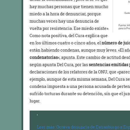
hay muchas personas que tienen mucho
miedo a la hora de denunciar, porque
muchas veces hay una denuncia de
vuelta por resistencia. Ese miedo existe».
Como nota positiva, del Cura explica que
en los últimos cuatro o cinco años, el
número de jui
están habiendo condenas, aunque muy leves. «El a
condenatorias
«, apunta. Este cambio de actitud des
según apunta Del Cura, por las
sentencias emitidas 
declaraciones de los relatores de la ONU, que «par
ejemplo, aunque de esta misma semana, Del Cura se
condena impuesta a una persona acusada de perten
sufrido torturas durante su detención, sin que el ju
lugar.
Leer más: Octava denuncia de Estrasburgo a Espa