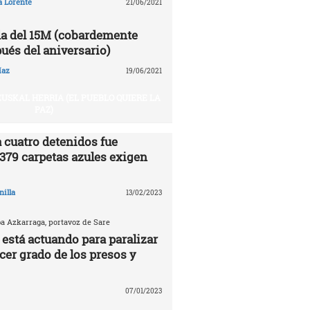
a Lorente
21/06/2021
a del 15M (cobardemente
ués del aniversario)
íaz
19/06/2021
USKAL HERRIA (EL PUEBLO QUIERE LA
PAZ)
 cuatro detenidos fue
.379 carpetas azules exigen
nilla
13/02/2023
ba Azkarraga, portavoz de Sare
 está actuando para paralizar
rcer grado de los presos y
07/01/2023