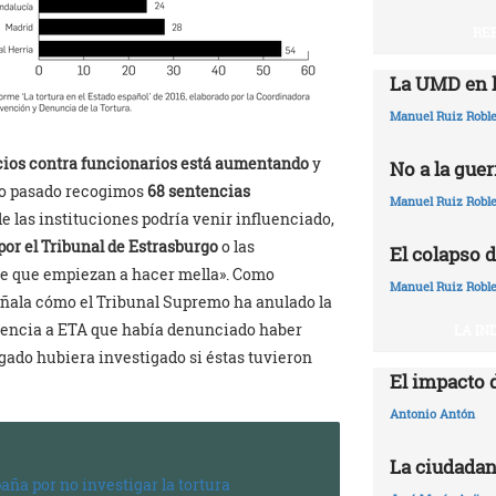
RE
La UMD en l
Manuel Ruiz Robl
cios contra funcionarios está aumentando
y
No a la guer
ño pasado recogimos
68 sentencias
Manuel Ruiz Robl
de las instituciones podría venir influenciado,
por el Tribunal de Estrasburgo
o las
El colapso d
ece que empiezan a hacer mella». Como
Manuel Ruiz Robl
ñala cómo el Tribunal Supremo ha anulado la
encia a ETA que había denunciado haber
LA IN
zgado hubiera investigado si éstas tuvieron
El impacto 
Antonio Antón
La ciudadan
ña por no investigar la tortura