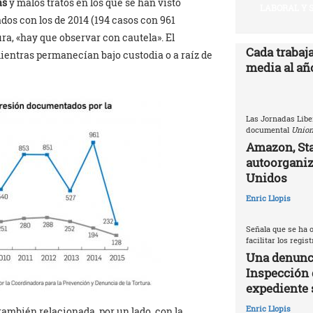
as
y malos tratos en los que se han visto
LABORAL Y 
os con los de 2014 (194 casos con 961
ra, «hay que observar con cautela». El
Cada trabaj
entras permanecían bajo custodia o a raíz de
media al año
Las Jornadas Libe
documental
Union
Amazon, Sta
autoorganiz
Unidos
Enric Llopis
Señala que se ha o
facilitar los regis
Una denunci
Inspección 
expediente 
Enric Llopis
ambién relacionada, por un lado, con la