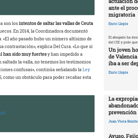
actuación d
ante el proc
migratoria
ra son los
intentos de saltar las vallas de Ceuta
Enric Llopis
uecos. En 2014, la Coordinadora documentó
El abogado ha den
a. «El año pasado hubo un número altísimo de
del CIE y pide que
sa contrastación», explica Del Cura. «Lo que sí
Un joven ho
uí han sido muy fuertes
y han impedido a
de Valencia
 saltado la valla, no tenemos los testimonios
iba a ser de
aciones confusas», continúa señalando la
Ley
Enric Llopis
015, como un obstáculo para poder recabar esta
La expropia
abandonado
prevención 
ndo
Juan Viera Beníte
Ayuso, Feijo