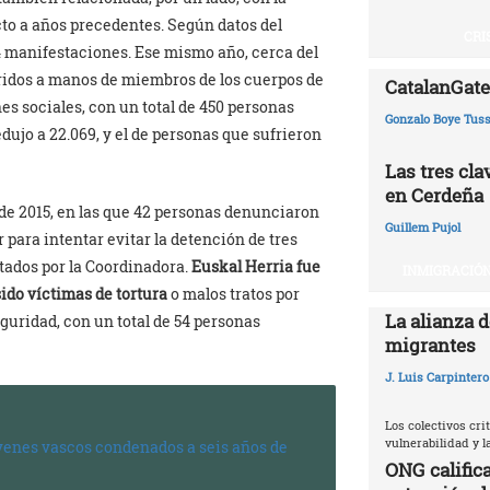
to a años precedentes. Según datos del
CRI
4 manifestaciones. Ese mismo año, cerca del
fridos a manos de miembros de los cuerpos de
CatalanGate:
es sociales, con un total de 450 personas
Gonzalo Boye Tuss
dujo a 22.069, y el de personas que sufrieron
Las tres cl
en Cerdeña
 de 2015, en las que 42 personas denunciaron
Guillem Pujol
para intentar evitar la detención de tres
tados por la Coordinadora.
Euskal Herria fue
INMIGRACIÓN
ido víctimas de tortura
o malos tratos por
La alianza d
guridad, con un total de 54 personas
migrantes
J. Luis Carpintero
Los colectivos crit
vulnerabilidad y 
venes vascos condenados a seis años de
ONG califica