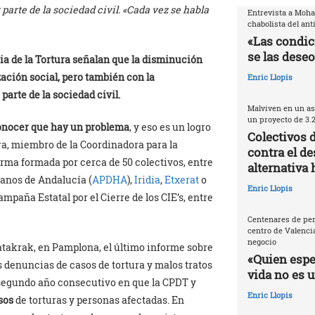
parte de la sociedad civil. «Cada vez se habla
Entrevista a Moh
chabolista del ant
«Las condic
se las deseo
a de la Tortura señalan que la disminución
ación social, pero también con la
Enric Llopis
parte de la sociedad civil.
Malviven en un as
un proyecto de 3.
onocer que hay un problema
, y eso es un logro
Colectivos 
ura, miembro de la Coordinadora para la
contra el de
rma formada por cerca de 50 colectivos, entre
alternativa 
anos de Andalucía (
APDHA
),
Iridia
,
Etxerat
o
Enric Llopis
mpaña Estatal por el Cierre de los CIE’s, entre
Centenares de per
centro de Valencia
negocio
Katakrak, en Pamplona, el último informe sobre
«Quien espec
as denuncias de casos de tortura y malos tratos
vida no es 
mosegundo año consecutivo en que la CPDT y
Enric Llopis
sos
de torturas y personas afectadas. En