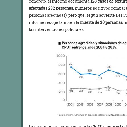
concreto, el informe documenta
128 casos de tortur
afectadas 232 personas
, números positivos comparad
personas afectadas), pero que, según advierte Del Cu
informe recoge también la
muerte de 30 personas
mi
las intervenciones policiales.
La disminución, según apunta la CPDT, puede estar t