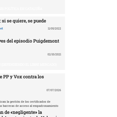
SIS POLÍTICA EN CATALUÑA
 si se quiere, se puede
et
11/05/2022
aves del episodio Puigdemont
02/10/2021
 (DEFENDIENDO EL LIBRE MERCADO)
e PP y Vox contra los
07/07/2026
ican la gestión de los certificados de
las barreras de acceso al empadronamiento
n de «negligente» la