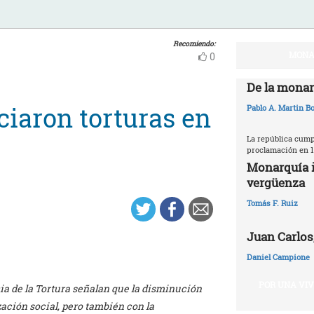
Recomiendo:
MONA
0
De la monar
iaron torturas en
Pablo A. Martin Bo
La república cumpl
proclamación en 1
Monarquía i
vergüenza
Tomás F. Ruiz
Juan Carlos,
Daniel Campione
POR UNA VI
a de la Tortura señalan que la disminución
ación social, pero también con la