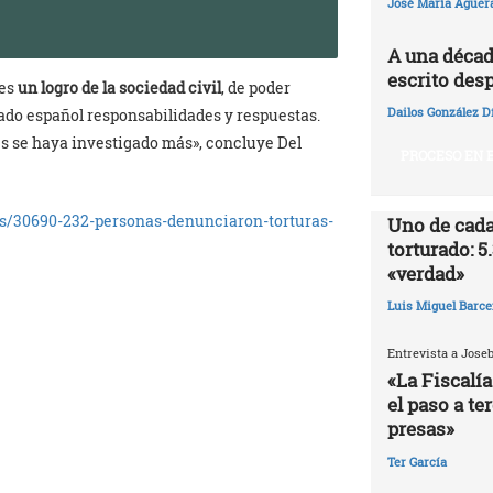
José María Agüer
A una décad
escrito desp
 es
un logro de la sociedad civil
, de poder
Dailos González D
tado español responsabilidades y respuestas.
les se haya investigado más», concluye Del
PROCESO EN E
es/30690-232-personas-denunciaron-torturas-
Uno de cada
torturado: 5
«verdad»
Luis Miguel Barce
Entrevista a Jose
«La Fiscalía
el paso a te
presas»
Ter García