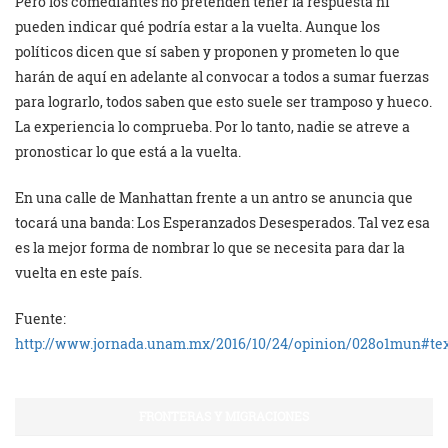
Pero los comediantes no pretenden tener la respuesta ni
pueden indicar qué podría estar a la vuelta. Aunque los
políticos dicen que sí saben y proponen y prometen lo que
harán de aquí en adelante al convocar a todos a sumar fuerzas
para lograrlo, todos saben que esto suele ser tramposo y hueco.
La experiencia lo comprueba. Por lo tanto, nadie se atreve a
pronosticar lo que está a la vuelta.
En una calle de Manhattan frente a un antro se anuncia que
tocará una banda: Los Esperanzados Desesperados. Tal vez esa
es la mejor forma de nombrar lo que se necesita para dar la
vuelta en este país.
Fuente:
http://www.jornada.unam.mx/2016/10/24/opinion/028o1mun#te
FRONTERAS Y MIGRACIONES