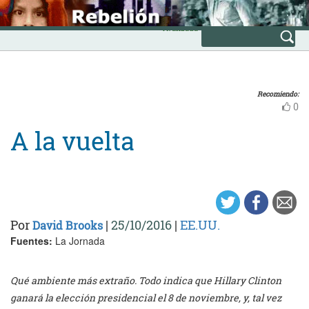
Skip
INICIO
to
Avanzada
content
Recomiendo:
0
A la vuelta
Por
|
25/10/2016
|
EE.UU.
David Brooks
Fuentes:
La Jornada
Qué ambiente más extraño. Todo indica que Hillary Clinton
ganará la elección presidencial el 8 de noviembre, y, tal vez