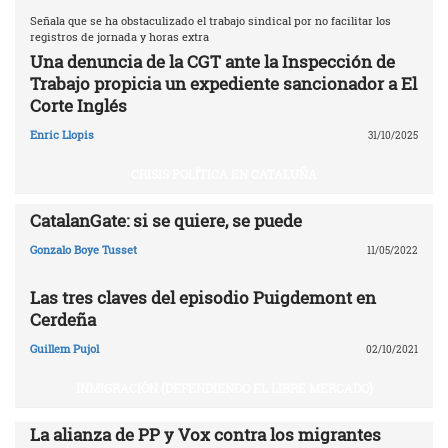
Señala que se ha obstaculizado el trabajo sindical por no facilitar los
registros de jornada y horas extra
Una denuncia de la CGT ante la Inspección de
Trabajo propicia un expediente sancionador a El
Corte Inglés
Enric Llopis
31/10/2025
CRISIS POLÍTICA EN CATALUÑA
CatalanGate: si se quiere, se puede
Gonzalo Boye Tusset
11/05/2022
Las tres claves del episodio Puigdemont en
Cerdeña
Guillem Pujol
02/10/2021
INMIGRACIÓN (DEFENDIENDO EL LIBRE MERCADO)
La alianza de PP y Vox contra los migrantes