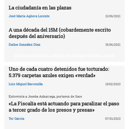
La ciudadanía en las plazas
José María Agüera Lorente
21/06/2021
A una década del 15M (cobardemente escrito
después del aniversario)
Dailos González Díaz
19/06/2021
PROCESO EN EUSKAL HERRIA (EL PUEBLO QUIERE LA PAZ)
Uno de cada cuatro detenidos fue torturado:
5.379 carpetas azules exigen «verdad»
Luis Miguel Barcenilla
13/02/2023
Entrevista a Joseba Azkarraga, portavoz de Sare
«La Fiscalía está actuando para paralizar el paso
a tercer grado de los presos y presas»
Ter García
07/01/2023