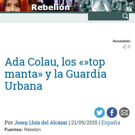
Skip
INICIO
to
Avanzada
content
Recomiendo:
0
Ada Colau, los «»top
manta» y la Guardia
Urbana
Por
|
21/09/2015
|
España
Josep Lluís del Alcázar
Fuentes:
Rebelión