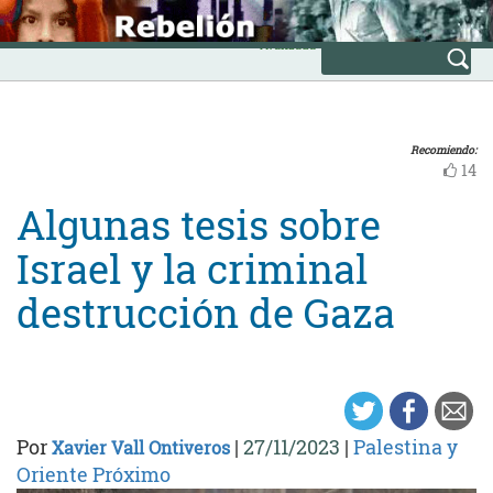
Skip
INICIO
to
Avanzada
content
Recomiendo:
14
Algunas tesis sobre
Israel y la criminal
destrucción de Gaza
Por
|
27/11/2023
|
Palestina y
Xavier Vall Ontiveros
Oriente Próximo