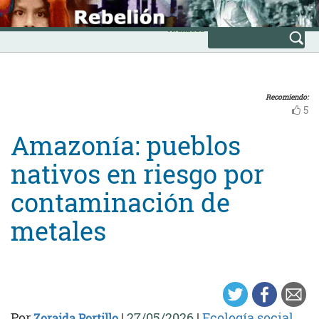
Skip
INICIO
to
Avanzada
content
Recomiendo:
5
Amazonía: pueblos
nativos en riesgo por
contaminación de
metales
Por
|
27/05/2026
|
Ecología social
Zoraida Portillo