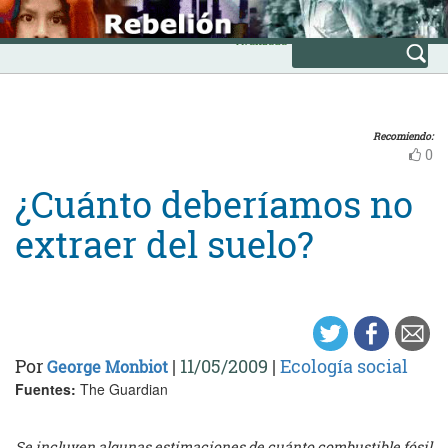
Skip
INICIO
to
Avanzada
content
Recomiendo:
0
¿Cuánto deberíamos no
extraer del suelo?
Por
|
11/05/2009
|
Ecología social
George Monbiot
Fuentes:
The Guardian
Se incluyen algunas estimaciones de cuánto combustible fósil