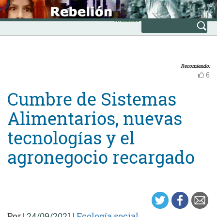
Skip
INICIO
to
Avanzada
content
Recomiendo:
6
Cumbre de Sistemas
Alimentarios, nuevas
tecnologías y el
agronegocio recargado
Por
|
24/09/2021
|
Ecología social