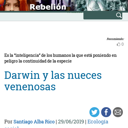
Skip
INICIO
to
Avanzada
content
Recomiendo:
0
Es la “inteligencia” de los humanos la que está poniendo en
peligro la continuidad de la especie
Darwin y las nueces
venenosas
Por
|
29/06/2019
|
Ecología
Santiago Alba Rico