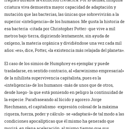
criatura viva demuestra mayor capacidad de adaptación y
mutación que las bacterias, las únicas que sobrevivirán a la
superior «inteligencia» de los humanos. Me gusta la historia de
esa bacteria -citada por Christopher Potter- que vive a mil
metros bajo tierra, digiriendo lentamente, sin ayuda de
oxígeno, la materia orgánica y dividiéndose una vez cada mil
años: «es», dice, Potter, «la existencia más relajada del planeta».
El caso de los simios de Humphrey es ejemplar y puede
trasladarse, en sentido contrario, al «darwinismo empresarial»
de la nihilista supervivencia capitalista, pues es la
«inteligencia» de los humanos -más de unos que de otros,
desde luego- la que está poniendo en peligro la continuidad de
la especie. Parafraseando al lúcido y agorero Jorge
Riechmann, el capitalismo -expresión colosal de la máxima
riqueza, fuerza, poder y cálculo- se «adaptará» de tal modo a las
condiciones apocalípticas que él mismo ha generado que
morirá, en plena aceleración, al mismo tiempo que sus