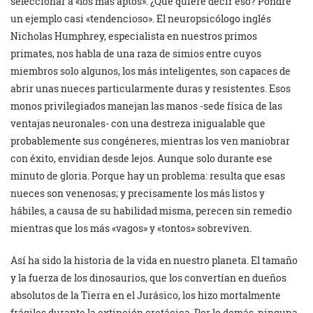
seleccionar a «los más aptos». ¿Qué quiere decir eso? Pondré
un ejemplo casi «tendencioso». El neuropsicólogo inglés
Nicholas Humphrey, especialista en nuestros primos
primates, nos habla de una raza de simios entre cuyos
miembros solo algunos, los más inteligentes, son capaces de
abrir unas nueces particularmente duras y resistentes. Esos
monos privilegiados manejan las manos -sede física de las
ventajas neuronales- con una destreza inigualable que
probablemente sus congéneres, mientras los ven maniobrar
con éxito, envidian desde lejos. Aunque solo durante ese
minuto de gloria. Porque hay un problema: resulta que esas
nueces son venenosas; y precisamente los más listos y
hábiles, a causa de su habilidad misma, perecen sin remedio
mientras que los más «vagos» y «tontos» sobreviven.
Así ha sido la historia de la vida en nuestro planeta. El tamaño
y la fuerza de los dinosaurios, que los convertían en dueños
absolutos de la Tierra en el Jurásico, los hizo mortalmente
frágiles durante la extinción cretácica. Por lo demás, ninguna