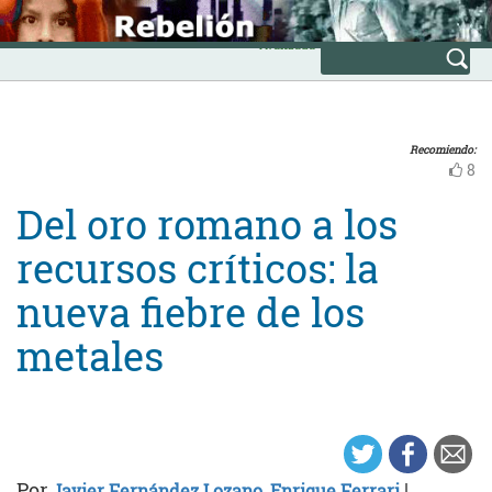
Skip
INICIO
to
Avanzada
content
Recomiendo:
8
Del oro romano a los
recursos críticos: la
nueva fiebre de los
metales
Por
|
Javier Fernández Lozano
,
Enrique Ferrari