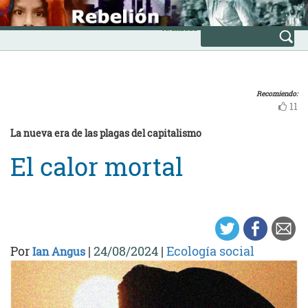
Skip
INICIO
to
Avanzada
content
Recomiendo:
11
La nueva era de las plagas del capitalismo
El calor mortal
Por
|
24/08/2024
|
Ecología social
Ian Angus