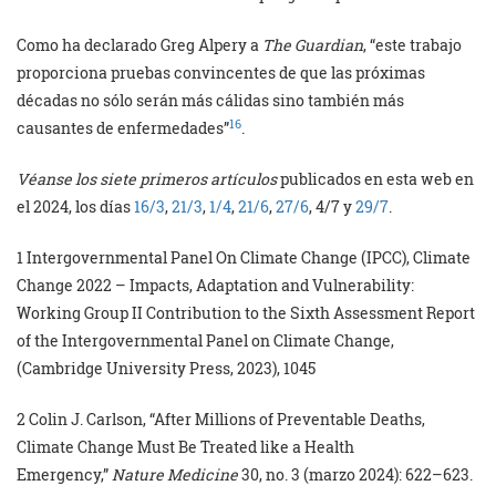
Como ha declarado Greg Alpery a
The
Guardian
, “este trabajo
proporciona pruebas convincentes de que las próximas
décadas no sólo serán más cálidas sino también más
16
causantes de enfermedades”
.
Véanse los siete primeros artículos
publicados en esta web en
el 2024, los días
16/3
,
21/3
,
1/4
,
21/6
,
27/6
, 4/7 y
29/7
.
1 Intergovernmental Panel On Climate Change (IPCC), Climate
Change 2022 – Impacts, Adaptation and Vulnerability:
Working Group II Contribution to the Sixth Assessment Report
of the Intergovernmental Panel on Climate Change,
(Cambridge University Press, 2023), 1045
2 Colin J. Carlson, “After Millions of Preventable Deaths,
Climate Change Must Be Treated like a Health
Emergency,”
Nature Medicine
30, no. 3 (marzo 2024): 622–623.