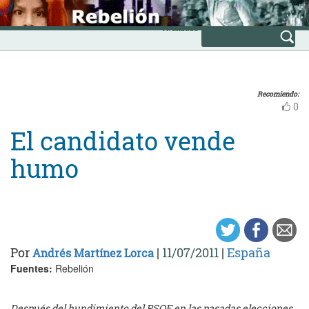
Skip
INICIO
to
Avanzada
content
Recomiendo:
0
El candidato vende
humo
Por
|
11/07/2011
|
España
Andrés Martínez Lorca
Fuentes:
Rebelión
Después del hundimiento del PSOE en las pasadas elecciones