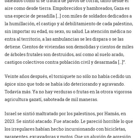
baleados como si se tratara de pavos de corral, tanto desde el
aire como desde tierra. Empobrecidos y hambreados, Gaza es
una especie de pesadilla […] con miles de soldados dedicados a
la humillación, el castigo y al debilitamiento de cada palestino,
sin importar su edad, su sexo, su salud. La atención médica no
entra al territorio, a las ambulancias se les dispara o se las
detiene. Cientos de viviendas son demolidas y cientos de miles
de árboles frutales son destruidos, así como al suelo arado,
castigos colectivos contra población civil y desarmada […]”.
Veinte años después, el torniquete no sólo no había cedido un
ápice sino que todo se había ido deteriorando y agravando.
Todavía más. Ya no hay verduras o frutas en la otrora vigorosa
agricultura gazatí, saboteada de mil maneras.
Israel se sintió maltratado por los palestinos, por Hamás, en
2023. Se sintió atacado. Fue atacado. Le pareció horrible lo que
los irregulares habían hecho incursionando con bicicletas,
parapentes, excavadoras y motos. Que un aluvión de agresión