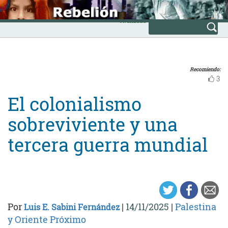
Skip
INICIO
to
Avanzada
content
Recomiendo:
3
El colonialismo
sobreviviente y una
tercera guerra mundial
Por
|
14/11/2025
|
Palestina
Luis E. Sabini Fernández
y Oriente Próximo