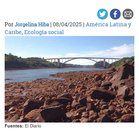
Por
|
08/04/2025
|
América Latina y
Jorgelina Hiba
Caribe
,
Ecología social
Fuentes:
El Diario