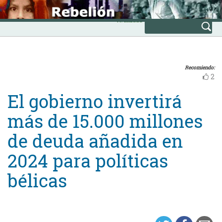
Skip
INICIO
to
Avanzada
content
Recomiendo:
2
El gobierno invertirá
más de 15.000 millones
de deuda añadida en
2024 para políticas
bélicas