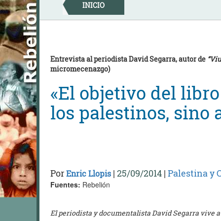
Skip
INICIO
to
content
Entrevista al periodista David Segarra, autor de
“Viu
micromecenazgo)
«El objetivo del libr
los palestinos, sino 
Por
|
25/09/2014
|
Palestina y 
Enric Llopis
Fuentes:
Rebelión
El periodista y documentalista David Segarra vive a