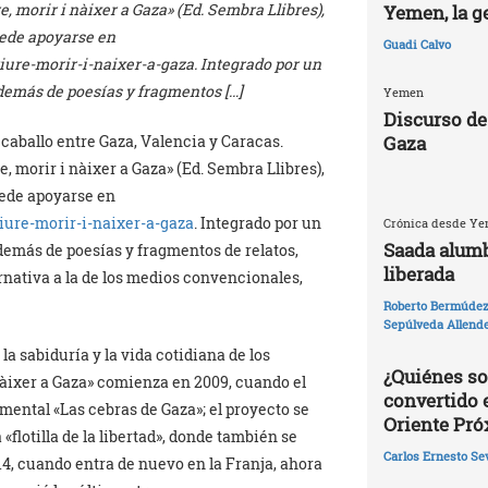
, morir i nàixer a Gaza» (Ed. Sembra Llibres),
Yemen, la g
ede apoyarse en
Guadi Calvo
ure-morir-i-naixer-a-gaza. Integrado por un
además de poesías y fragmentos […]
Yemen
Discurso de
 caballo entre Gaza, Valencia y Caracas.
Gaza
, morir i nàixer a Gaza» (Ed. Sembra Llibres),
ede apoyarse en
iure-morir-
i-naixer-a-gaza
. Integrado por un
Crónica desde Yem
Saada alumb
además de poesías y fragmentos de relatos,
liberada
ernativa a la de los medios convencionales,
Roberto Bermúdez 
Sepúlveda Allend
 la sabiduría y la vida cotidiana de los
¿Quiénes so
 nàixer a Gaza» comienza en 2009, cuando el
convertido 
umental «Las cebras de Gaza»; el proyecto se
Oriente Pr
 «flotilla de la libertad», donde también se
Carlos Ernesto Se
14, cuando entra de nuevo en la Franja, ahora