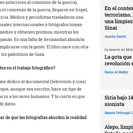
es anteriores al comienzo de la guerra),
En el contex
el comienzo de la guerra, llegaron en tropel,
terrorismo, 
icia. Medios y periodistas trasladaron una
una limpiez
sales internacionales y fotógrafos toman
Sinaí
 medios y obtienen premios, mientras los
Amelia Smith
s jamás. Es una falta de hermandad absoluta.
implicarse con la gente. El libro nace con otra
La muerte de Mo
a los palestinos de Gaza.
La gota que 
revolución 
tes en el trabajo fotográfico?
Rania Al Malky
me dedico al documental (televisión y cine).
que, aunque sea escritor, hace un tipo de
o ni a los seres humanos. Y lo cierto es que
Siria bajo 1
sionista
de datos.
Ramón Pedregal C
sar de que las fotografías aborden la realidad
Alepo, limpi