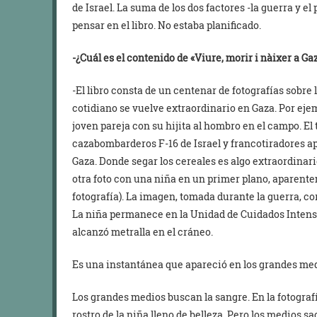
de Israel. La suma de los dos factores -la guerra y el
pensar en el libro. No estaba planificado.
-¿Cuál es el contenido de «Viure, morir i nàixer a Ga
-El libro consta de un centenar de fotografías sobre l
cotidiano se vuelve extraordinario en Gaza. Por eje
joven pareja con su hijita al hombro en el campo. El
cazabombarderos F-16 de Israel y francotiradores a
Gaza. Donde segar los cereales es algo extraordinari
otra foto con una niña en un primer plano, aparente
fotografía). La imagen, tomada durante la guerra, cor
La niña permanece en la Unidad de Cuidados Intensi
alcanzó metralla en el cráneo.
Es una instantánea que apareció en los grandes med
Los grandes medios buscan la sangre. En la fotografí
rostro de la niña lleno de belleza. Pero los medios sa