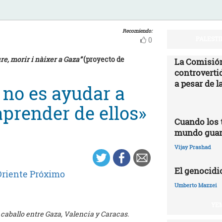
Recomiendo:
PALESTI
0
re, morir i nàixer a Gaza”
(proyecto de
La Comisión
controvertid
a pesar de l
o no es ayudar a
aprender de ellos»
Cuando los t
mundo guard
Vijay Prashad
El genocidi
Oriente Próximo
Umberto Mazzei
YEM
 caballo entre Gaza, Valencia y Caracas.