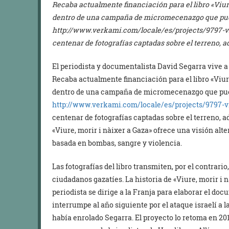
Recaba actualmente financiación para el libro «Viure
dentro de una campaña de micromecenazgo que pu
http://www.verkami.com/locale/es/projects/9797-vi
centenar de fotografías captadas sobre el terreno, 
El periodista y documentalista David Segarra vive a
Recaba actualmente financiación para el libro «Viure
dentro de una campaña de micromecenazgo que pu
http://www.verkami.com/locale/
es/projects/9797-v
centenar de fotografías captadas sobre el terreno, 
«Viure, morir i nàixer a Gaza» ofrece una visión alt
basada en bombas, sangre y violencia.
Las fotografías del libro transmiten, por el contrario,
ciudadanos gazatíes. La historia de «Viure, morir i
periodista se dirige a la Franja para elaborar el doc
interrumpe al año siguiente por el ataque israelí a la
había enrolado Segarra. El proyecto lo retoma en 20