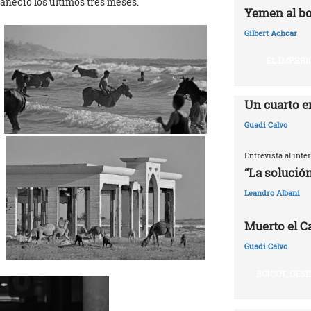
aneció los últimos tres meses.
Yemen al bo
Gilbert Achcar
EL IMPERI
Un cuarto e
Guadi Calvo
Entrevista al int
“La solución
Leandro Albani
Muerto el Cal
Guadi Calvo
BOICOT, DES