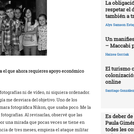
La obligació
respetar el 
también a t
Alys Samson Esta
Un manifies
– Maccabi 
Haizea Gorriak
El turismo 
ra el que ahora requieres apoyo económico
colonizació
online
Santiago González 
fotografías ni de vídeo, ni siquiera ordenador.
gía me desviara del objetivo. Uno de los
ara fotográfica Nikon, que usaba poco. Me la
fotografías. Al revisarlas, observé que las
Es deber de
 por una mirada que pocas veces se tiene en
Paula Gimén
todes les c
ancia de tres meses, empieza el ataque militar