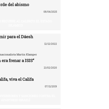
rde del abismo
08/04/2025
O RECURRE AL CALIFATO: EL ESTADO
ISLÁMICO
mir para el Dáesh
12/12/2022
ernacionalista Martin Klamper
 era frenar a ISIS”
21/02/2020
ifa, viva el Califa
07/11/2019
INVERSIONES Y SANCIONES CONTRA EL
APARTHEID ISRAELÍ