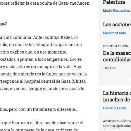
Palestina
 poder reflejar la cara oculta de Gaza- me hacen
Mario Hernandez
za»?
Las accione
Mohamed Safa
a vida cotidiana. Ante las dificultades, lo
mplo, en una de las fotografías aparece una
La flotilla a Gaza
 texto explica que, en ese momento,
De la masac
complicidad
postados, apuntan a los campesinos. Eso es
o y cada acto es un milagro de la vida. Hay
Tito Ura
mente durmiendo (es lo único que se ve en la
N
responde al hospital central de Gaza (Shifa).
vos, en coma, porque estando en su casa le
La historia 
israelíes de
Leandro Albani
ios, pero con un tratamiento diferente…
Análisis minucios
a que figura en el libro puede observarse el
sobre la Operació
caron la otra parte de la cara, cubierta de