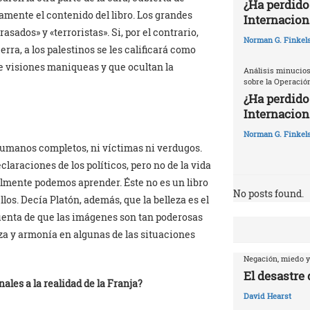
¿Ha perdido
camente el contenido del libro. Los grandes
Internacion
sados» y «terroristas». Si, por el contrario,
Norman G. Finkels
rra, a los palestinos se les calificará como
de visiones maniqueas y que ocultan la
Análisis minucios
sobre la Operació
¿Ha perdido
Internaciona
Norman G. Finkels
humanos completos, ni víctimas ni verdugos.
laraciones de los políticos, pero no de la vida
almente podemos aprender. Éste no es un libro
No posts found.
llos. Decía Platón, además, que la belleza es el
 cuenta de que las imágenes son tan poderosas
za y armonía en algunas de las situaciones
Negación, miedo y
El desastre
les a la realidad de la Franja?
David Hearst