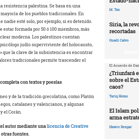
Estado-naci
 la resistencia palestina. Se basa en una
M. Tas
 mayoría de los pueblos tradicionales. En
e nadie esté solo, por ejemplo, si es detenido.
Siria, la re
e estar formada por 50 ó 100 miembros, más
recortadas
nuclear moderna. Los palestinos cuentan
Guadi Calvo
psicólogo judío superviviente del holocausto,
» que la clave de la subsistencia es encontrar
KURDIS
valores tradicionales permite trascender el
El Acuerdo de Dam
¿Triunfará e
sobre el Est
Se completa con textos y poesías
caos?
eo y de la tradición grecolatina, como Platón
Tariq Hemo
iegos, catalanes y valencianos, y algunas
El Islam pol
y el Corán.
arma estrat
 del autor mediante una
licencia de Creative
Hawre Rezgar
 otras fuentes.