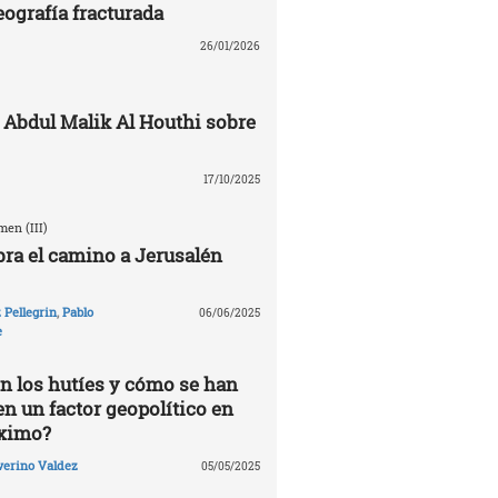
eografía fracturada
26/01/2026
 Abdul Malik Al Houthi sobre
17/10/2025
en (III)
ra el camino a Jerusalén
Pellegrin
,
Pablo
06/06/2025
e
n los hutíes y cómo se han
en un factor geopolítico en
óximo?
verino Valdez
05/05/2025