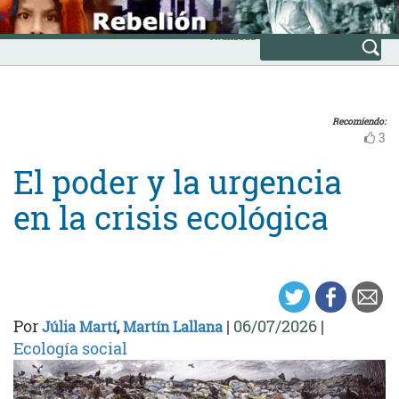
Skip
INICIO
to
Avanzada
content
Recomiendo:
3
El poder y la urgencia
en la crisis ecológica
Por
|
06/07/2026
|
Júlia Martí
,
Martín Lallana
Ecología social