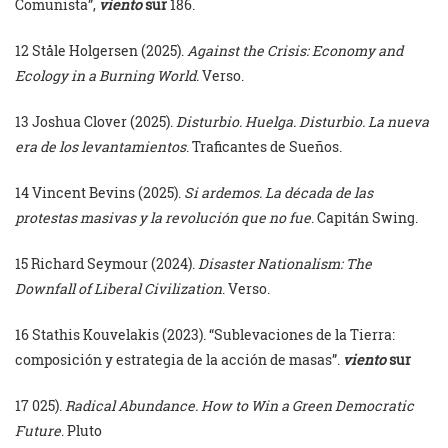
Comunista”,
viento
sur
186.
12 Ståle Holgersen (2025).
Against the Crisis: Economy and
Ecology in a Burning World
. Verso.
13 Joshua Clover (2025).
Disturbio. Huelga. Disturbio. La nueva
era de los levantamientos
. Traficantes de Sueños.
14 Vincent Bevins (2025).
Si ardemos. La década de las
protestas masivas y la revolución que no fue
. Capitán Swing.
15 Richard Seymour (2024).
Disaster Nationalism: The
Downfall of Liberal Civilization
. Verso.
16 Stathis Kouvelakis (2023). “Sublevaciones de la Tierra:
composición y estrategia de la acción de masas”.
viento
sur
17 025).
Radical Abundance. How to Win a Green Democratic
Future
. Pluto