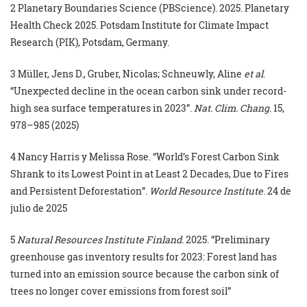
2 Planetary Boundaries Science (PBScience). 2025. Planetary
Health Check 2025. Potsdam Institute for Climate Impact
Research (PIK), Potsdam, Germany.
3 Müller, Jens D., Gruber, Nicolas; Schneuwly, Aline
et al
.
“Unexpected decline in the ocean carbon sink under record-
high sea surface temperatures in 2023”.
Nat. Clim. Chang
. 15,
978–985 (2025)
4 Nancy Harris y Melissa Rose. “World’s Forest Carbon Sink
Shrank to its Lowest Point in at Least 2 Decades, Due to Fires
and Persistent Deforestation”.
World Resource Institute
. 24 de
julio de 2025
5
Natural Resources Institute Finland.
2025. “Preliminary
greenhouse gas inventory results for 2023: Forest land has
turned into an emission source because the carbon sink of
trees no longer cover emissions from forest soil”