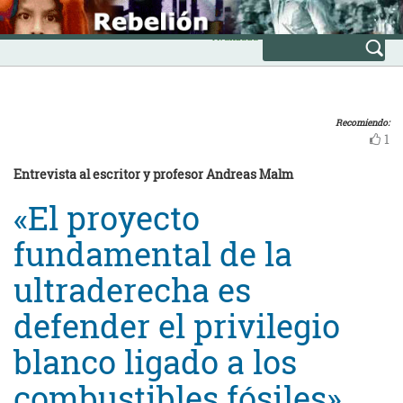
Skip
INICIO
to
Avanzada
content
Recomiendo:
1
Entrevista al escritor y profesor Andreas Malm
«El proyecto
fundamental de la
ultraderecha es
defender el privilegio
blanco ligado a los
combustibles fósiles»