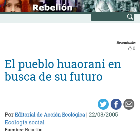
Skip
INICIO
to
Avanzada
content
Recomiendo:
0
El pueblo huaorani en
busca de su futuro
Por
|
22/08/2005
|
Editorial de Acción Ecológica
Ecología social
Fuentes:
Rebelión