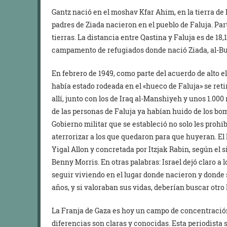
Gantz nació en el moshav Kfar Ahim, en la tierra de 
padres de Ziada nacieron en el pueblo de Faluja. Par
tierras. La distancia entre Qastina y Faluja es de 18,
campamento de refugiados donde nació Ziada, al-Bur
En febrero de 1949, como parte del acuerdo de alto e
había estado rodeada en el «hueco de Faluja» se ret
allí, junto con los de Iraq al-Manshiyeh y unos 1.000
de las personas de Faluja ya habían huido de los bom
Gobierno militar que se estableció no solo les prohib
aterrorizar a los que quedaron para que huyeran. El
Yigal Allon y concretada por Itzjak Rabin, según el s
Benny Morris. En otras palabras: Israel dejó claro a
seguir viviendo en el lugar donde nacieron y donde 
años, y si valoraban sus vidas, deberían buscar otro 
La Franja de Gaza es hoy un campo de concentració
diferencias son claras y conocidas. Esta periodista 