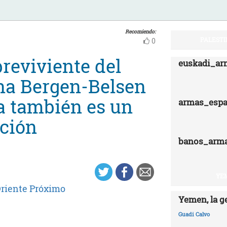
Recomiendo:
PALESTI
0
breviviente del
euskadi_ar
na Bergen-Belsen
a también es un
armas_esp
ción
banos_arm
YEM
Oriente Próximo
Yemen, la g
Guadi Calvo