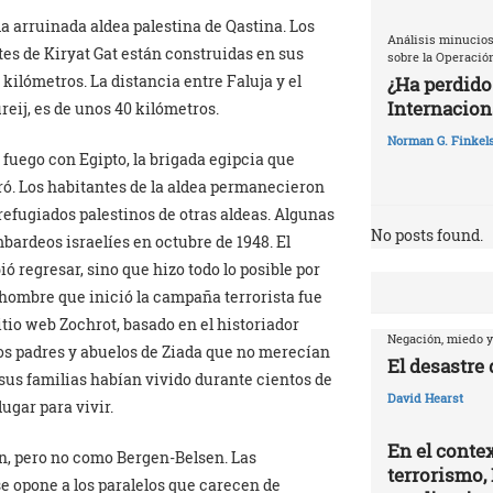
la arruinada aldea palestina de Qastina. Los
Análisis minucios
tes de Kiryat Gat están construidas en sus
sobre la Operació
1 kilómetros. La distancia entre Faluja y el
¿Ha perdido
Internaciona
eij, es de unos 40 kilómetros.
Norman G. Finkels
l fuego con Egipto, la brigada egipcia que
iró. Los habitantes de la aldea permanecieron
 refugiados palestinos de otras aldeas. Algunas
No posts found.
bardeos israelíes en octubre de 1948. El
ió regresar, sino que hizo todo lo posible por
 hombre que inició la campaña terrorista fue
itio web Zochrot, basado en el historiador
Negación, miedo y
 los padres y abuelos de Ziada que no merecían
El desastre
sus familias habían vivido durante cientos de
David Hearst
lugar para vivir.
En el contex
n, pero no como Bergen-Belsen. Las
terrorismo, 
se opone a los paralelos que carecen de