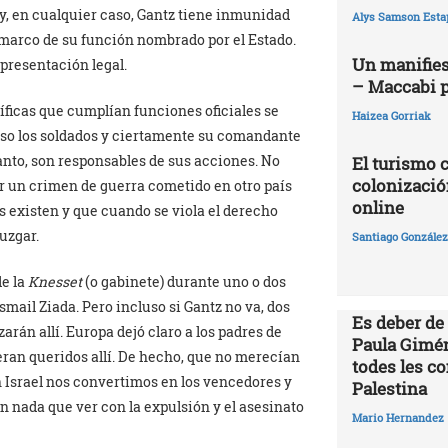
 y, en cualquier caso, Gantz tiene inmunidad
Alys Samson Esta
el marco de su función nombrado por el Estado.
Un manifies
epresentación legal.
– Maccabi 
ficas que cumplían funciones oficiales se
Haizea Gorriak
uso los soldados y ciertamente su comandante
tanto, son responsables de sus acciones. No
El turismo 
colonizació
r un crimen de guerra cometido en otro país
online
s existen y que cuando se viola el derecho
uzgar.
Santiago González 
de la
Knesset
(o gabinete) durante uno o dos
mail Ziada. Pero incluso si Gantz no va, dos
Es deber de
arán allí. Europa dejó claro a los padres de
Paula Gimén
ran queridos allí. De hecho, que no merecían
todes les c
En Israel nos convertimos en los vencedores y
Palestina
nada que ver con la expulsión y el asesinato
Mario Hernandez