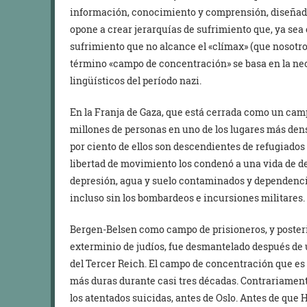
información, conocimiento y comprensión, diseñado
opone a crear jerarquías de sufrimiento que, ya sea 
sufrimiento que no alcance el «clímax» (que nosotros,
término «campo de concentración» se basa en la nec
lingüísticos del período nazi.
En la Franja de Gaza, que está cerrada como un ca
millones de personas en uno de los lugares más den
por ciento de ellos son descendientes de refugiados 
libertad de movimiento los condenó a una vida de d
depresión, agua y suelo contaminados y dependencia
incluso sin los bombardeos e incursiones militares.
Bergen-Belsen como campo de prisioneros, y poste
exterminio de judíos, fue desmantelado después de u
del Tercer Reich. El campo de concentración que es
más duras durante casi tres décadas. Contrariamente
los atentados suicidas, antes de Oslo. Antes de que