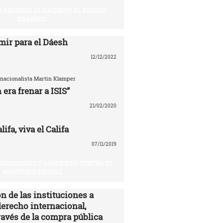
O RECURRE AL CALIFATO: EL ESTADO
ISLÁMICO
mir para el Dáesh
12/12/2022
ernacionalista Martin Klamper
 era frenar a ISIS”
21/02/2020
ifa, viva el Califa
07/11/2019
INVERSIONES Y SANCIONES CONTRA EL
APARTHEID ISRAELÍ
n de las instituciones a
derecho internacional,
ravés de la compra pública