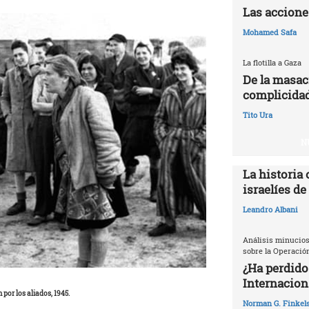
Las accione
Mohamed Safa
La flotilla a Gaza
De la masac
complicidad
Tito Ura
N
La historia 
israelíes de
Leandro Albani
Análisis minucios
sobre la Operació
¿Ha perdido
Internacion
 por los aliados, 1945.
Norman G. Finkels