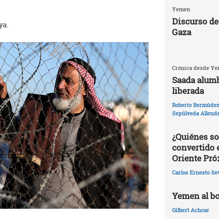
Yemen
Discurso de
ya.
Gaza
Crónica desde Yem
Saada alumb
liberada
Roberto Bermúdez 
Sepúlveda Allend
¿Quiénes so
convertido 
Oriente Pr
Carlos Ernesto Se
Yemen al bo
Gilbert Achcar