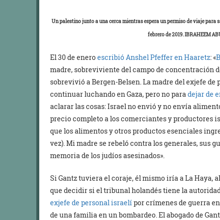
Un palestino junto a una cerca mientras espera un permiso de viaje para sa
febrero de 2019. IBRAHEEM A
El 30 de enero
escribió Anshel Pfeffer en Haaretz
: «
B
madre, sobreviviente del campo de concentración 
sobrevivió a Bergen-Belsen. La madre del exjefe de pe
continuar luchando en Gaza, pero no para
dejar de 
aclarar las cosas: Israel no envió y no envía alimen
precio completo a los comerciantes y productores isr
que los alimentos y otros productos esenciales ing
vez). Mi madre se rebeló contra los generales, sus gue
memoria de los judíos asesinados».
Si Gantz tuviera el coraje, él mismo iría a La Haya, al
que decidir si el tribunal holandés tiene la autori
exjefe de personal israelí
por crímenes de guerra en 
de una familia en un bombardeo. El abogado de Gant