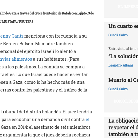
EL IMPERI
lir de Gaza a través del cruce fronterizo de Rafah con Egipto, 3 de
BU MUSTAFA / REUTERS
Un cuarto e
Guadi Calvo
enny Gantz
menciona con frecuencia a su
de Bergen-Belsen. Mi madre también
Entrevista al int
rsonal del ejército israelí lo alentó a
“La solución
enviar alimentos
a sus habitantes. (Para
Leandro Albani
tos a los palestinos. La comida se compra a
aelíes. Lo que Israel puede hacer es evitar
Muerto el Cal
resen a Gaza, como lo ha hecho más de una
Guadi Calvo
rras contra los palestinos y el tráfico de la
BOICOT, DES
 tribunal del distrito holandés. El juez tendría
dad para escuchar una demanda civil contra
el
La obligació
respetar el 
Gaza en 2014: el asesinato de seis miembros
también a t
z argumentaría que el juez debería rechazar