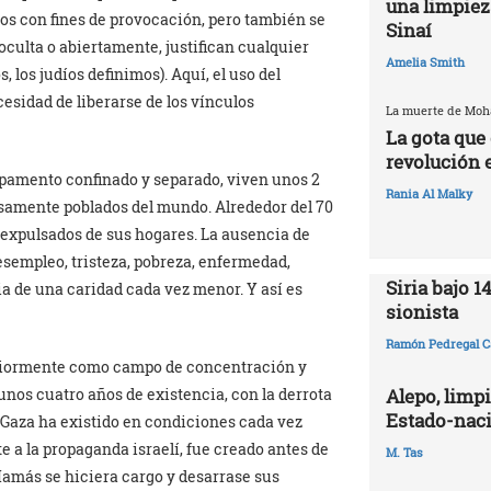
una limpiez
s con fines de provocación, pero también se
Sinaí
oculta o abiertamente, justifican cualquier
Amelia Smith
 los judíos definimos). Aquí, el uso del
esidad de liberarse de los vínculos
La muerte de Mo
La gota que 
revolución 
mpamento confinado y separado, viven unos 2
Rania Al Malky
samente poblados del mundo. Alrededor del 70
expulsados ​​de sus hogares. La ausencia de
esempleo, tristeza, pobreza, enfermedad,
Siria bajo 1
 de una caridad cada vez menor. Y así es
sionista
Ramón Pedregal C
riormente como campo de concentración y
Alepo, limpi
nos cuatro años de existencia, con la derrota
Estado-naci
 Gaza ha existido en condiciones cada vez
 a la propaganda israelí, fue creado antes de
M. Tas
 Hamás se hiciera cargo y desarrase sus