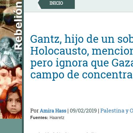
Skip
INICIO
to
content
Gantz, hijo de un so
Holocausto, mencio
pero ignora que Gaz
campo de concentra
Por
|
09/02/2019
|
Palestina y 
Amira Hass
Fuentes:
Haaretz