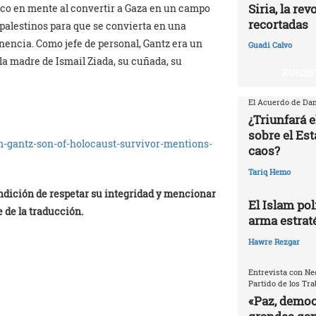
Siria, la re
tico en mente al convertir a Gaza en un campo
recortadas
 palestinos para que se convierta en una
enencia. Como jefe de personal, Gantz era un
Guadi Calvo
 la madre de Ismail Ziada, su cuñada, su
KURDIS
El Acuerdo de Dam
¿Triunfará e
sobre el Est
-gantz-son-of-holocaust-survivor-mentions-
caos?
Tariq Hemo
ndición de respetar su integridad y mencionar
El Islam pol
 de la traducción.
arma estrat
Hawre Rezgar
Entrevista con Ne
Partido de los Tr
«Paz, democr