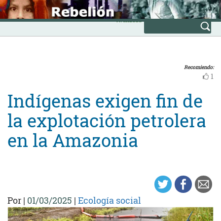
Skip
INICIO
to
Avanzada
content
Recomiendo:
1
Indígenas exigen fin de
la explotación petrolera
en la Amazonia
Por
|
01/03/2025
|
Ecología social