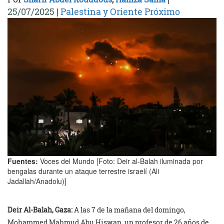
25/07/2025
|
Palestina y Oriente Próximo
Fuentes:
Voces del Mundo [Foto: Deir al-Balah iluminada por
bengalas durante un ataque terrestre israelí (Ali
Jadallah/Anadolu)]
Deir Al-Balah, Gaza:
A las 7 de la mañana del domingo,
Mohammed Mahmud Abu Hiswan, un profesor de 26 años de