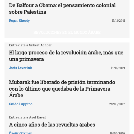
De Balfour a Obama: el pensamiento colonial
sobre Palestina
Roger Sheety
11/11/2011
REVOLUCIONES EN EL MUNDO ÁRABE
Entrevista a Gilbert Achcar
El largo proceso de la revolución árabe, más que
una primavera
Joris Leverink
19/11/2019
Mubarak fue liberado de prisión terminando
con lo último que quedaba de la Primavera
Árabe
Guido Luppino
28/03/2017
Entrevista a Asef Bayat
A cinco años de las revueltas árabes
Özgür Gökmen
16/05/2016