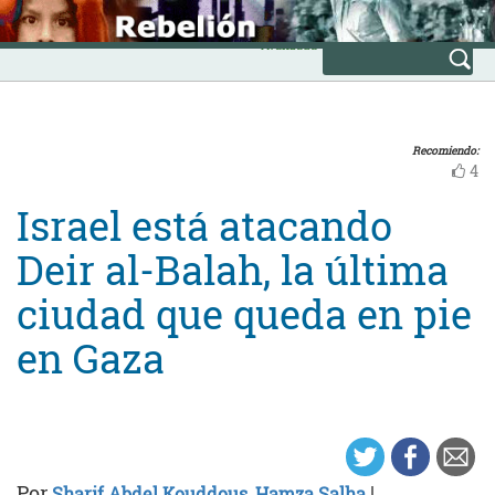
Skip
INICIO
to
Avanzada
content
Recomiendo:
4
Israel está atacando
Deir al-Balah, la última
ciudad que queda en pie
en Gaza
Por
|
Sharif Abdel Kouddous
,
Hamza Salha