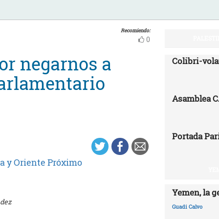
Recomiendo:
PALESTI
0
por negarnos a
Colibri-vo
parlamentario
Asamblea 
Portada Par
a y Oriente Próximo
YEM
Yemen, la g
ndez
Guadi Calvo