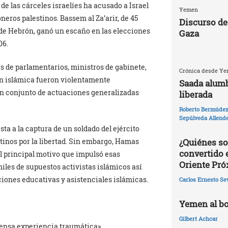
e las cárceles israelíes ha acusado a Israel
Yemen
oneros palestinos. Bassem al Za’arir, de 45
Discurso de
 de Hebrón, ganó un escaño en las elecciones
Gaza
06.
s de parlamentarios, ministros de gabinete,
Crónica desde Yem
ón islámica fueron violentamente
Saada alumb
un conjunto de actuaciones generalizadas
liberada
Roberto Bermúdez 
Sepúlveda Allend
ta a la captura de un soldado del ejército
¿Quiénes so
stinos por la libertad. Sin embargo, Hamas
convertido 
el principal motivo que impulsó esas
Oriente Pr
iles de supuestos activistas islámicos así
iones educativas y asistenciales islámicas.
Carlos Ernesto Se
Yemen al bo
Gilbert Achcar
mensa experiencia traumática».