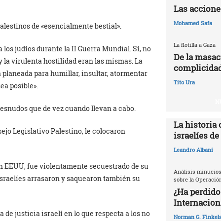
Las accione
Mohamed Safa
 palestinos de «esencialmente bestial».
La flotilla a Gaza
los judíos durante la II Guerra Mundial. Sí, no
De la masac
y la virulenta hostilidad eran las mismas. La
complicidad
á planeada para humillar, insultar, atormentar
Tito Ura
ea posible».
N
 desnudos que de vez cuando llevan a cabo.
La historia 
ejo Legislativo Palestino, le colocaron
israelíes de
Leandro Albani
en EEUU, fue violentamente secuestrado de su
Análisis minucios
israelíes arrasaron y saquearon también su
sobre la Operació
¿Ha perdido
Internacion
 de justicia israelí en lo que respecta a los no
Norman G. Finkels