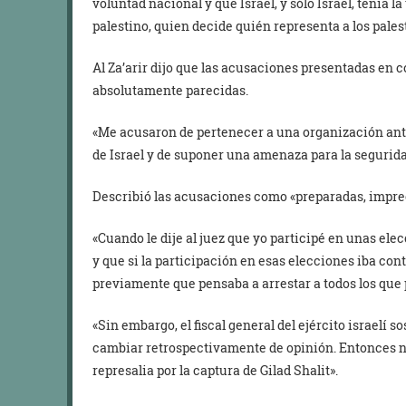
voluntad nacional y que Israel, y sólo Israel, tenía la
palestino, quien decide quién representa a los pales
Al Za’arir dijo que las acusaciones presentadas en c
absolutamente parecidas.
«Me acusaron de pertenecer a una organización anti-
de Israel y de suponer una amenaza para la segurida
Describió las acusaciones como «preparadas, imprec
«Cuando le dije al juez que yo participé en unas ele
y que si la participación en esas elecciones iba cont
previamente que pensaba a arrestar a todos los que p
«Sin embargo, el fiscal general del ejército israelí s
cambiar retrospectivamente de opinión. Entonces n
represalia por la captura de Gilad Shalit».