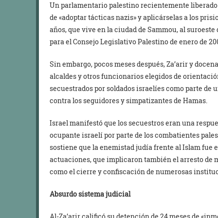
Un parlamentario palestino recientemente liberado d
de «adoptar tácticas nazis» y aplicárselas a los prisi
años, que vive en la ciudad de Sammou, al suroeste
para el Consejo Legislativo Palestino de enero de 20
Sin embargo, pocos meses después, Za’arir y docena
alcaldes y otros funcionarios elegidos de orientaci
secuestrados por soldados israelíes como parte de 
contra los seguidores y simpatizantes de Hamas.
Israel manifestó que los secuestros eran una respues
ocupante israelí por parte de los combatientes pale
sostiene que la enemistad judía frente al Islam fue 
actuaciones, que implicaron también el arresto de m
como el cierre y confiscación de numerosas instituc
Absurdo sistema judicial
Al-Za’arir calificó su detención de 24 meses de «in