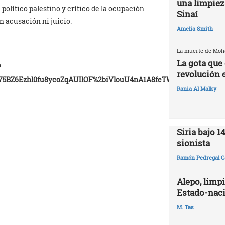
una limpiez
político palestino y crítico de la ocupación
Sinaí
n acusación ni juicio.
Amelia Smith
La muerte de Mo
La gota que 
?
revolución 
5BZ6Ezhl0fu8ycoZqAUIlOF%2biVlouU4nA1A8feTWS9lw8rLOA9q
Rania Al Malky
Siria bajo 1
sionista
Ramón Pedregal C
Alepo, limpi
Estado-naci
M. Tas