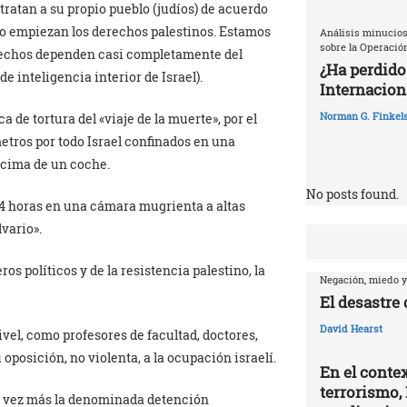
, tratan a su propio pueblo (judíos) de acuerdo
nto empiezan los derechos palestinos. Estamos
Análisis minucios
sobre la Operació
derechos dependen casi completamente del
¿Ha perdido
e inteligencia interior de Israel).
Internaciona
Norman G. Finkels
a de tortura del «viaje de la muerte», por el
metros por todo Israel confinados en una
ncima de un coche.
No posts found.
24 horas en una cámara mugrienta a altas
vario».
ros políticos y de la resistencia palestino, la
Negación, miedo y
El desastre
David Hearst
vel, como profesores de facultad, doctores,
oposición, no violenta, a la ocupación israelí.
En el contex
terrorismo, 
da vez más la denominada detención