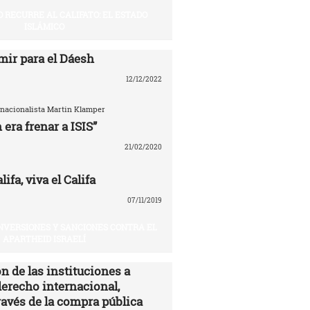
O RECURRE AL CALIFATO: EL ESTADO
ISLÁMICO
mir para el Dáesh
12/12/2022
ernacionalista Martin Klamper
 era frenar a ISIS”
21/02/2020
ifa, viva el Califa
07/11/2019
INVERSIONES Y SANCIONES CONTRA EL
APARTHEID ISRAELÍ
n de las instituciones a
derecho internacional,
ravés de la compra pública