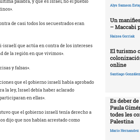
 última palabra, y que es Israel, no el pueblo
Alys Samson Esta
tinos».
Un manifies
ontra de casi todos los secuestrados eran
– Maccabi 
Haizea Gorriak
israelí que actúa en contra de los intereses
El turismo 
d de la región en que vivimos».
colonizació
online
isas y falsas».
Santiago González 
cciones que el gobierno israelí había aprobado
ra la ley, Israel debía haber aclarado
articiparan en ellas».
Es deber de
Paula Gimén
ostuvo que el gobierno israelí tenía derecho a
todes les c
os dijo que nos habían arrestado como
Palestina
Mario Hernandez