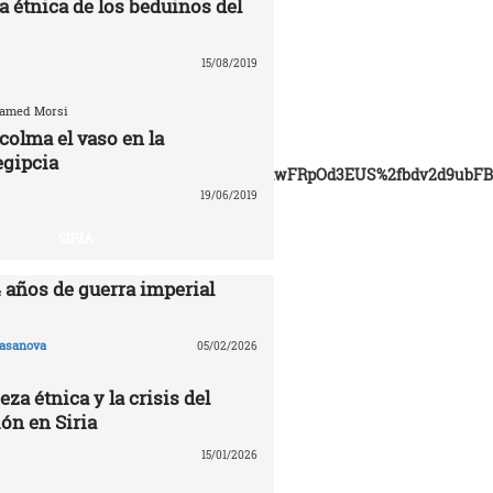
a étnica de los beduinos del
15/08/2019
hamed Morsi
colma el vaso en la
egipcia
q3w382Qhtw%2bazycWvT%2f7Mlo7AfRwFRpOd3EUS%2fbdv2d9ubF
19/06/2019
SIRIA
4 años de guerra imperial
asanova
05/02/2026
eza étnica y la crisis del
ón en Siria
15/01/2026