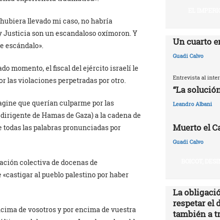
EL IMPERI
 hubiera llevado mi caso, no habría
l y Justicia son un escandaloso oxímoron. Y
Un cuarto e
e escándalo».
Guadi Calvo
o momento, el fiscal del ejército israelí le
Entrevista al int
r las violaciones perpetradas por otro.
“La solución
magine que querían culparme por las
Leandro Albani
dirigente de Hamas de Gaza) a la cadena de
Muerto el Cal
 todas las palabras pronunciadas por
Guadi Calvo
BOICOT, DES
elación colectiva de docenas de
 «castigar al pueblo palestino por haber
La obligació
respetar el 
ncima de vosotros y por encima de vuestra
también a t