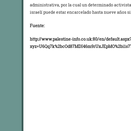
administrativa, por la cual un determinado activista 
israelí puede estar encarcelado hasta nueve años si
Fuente:
http://www.palestine-info.co.uk:80/en/default.aspx
xyz=U6Qq7k%2bcOd87MDI46m9rUxJEpMO%2bi1s77