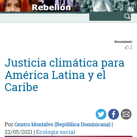
Skip
INICIO
to
Avanzada
content
Recomiendo:
2
Justicia climática para
América Latina y el
Caribe
Por
|
Centro Montalvo (República Dominicana)
22/05/2021
|
Ecología social