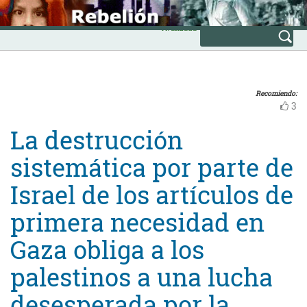
Skip
INICIO
to
Avanzada
content
Recomiendo:
3
La destrucción
sistemática por parte de
Israel de los artículos de
primera necesidad en
Gaza obliga a los
palestinos a una lucha
desesperada por la