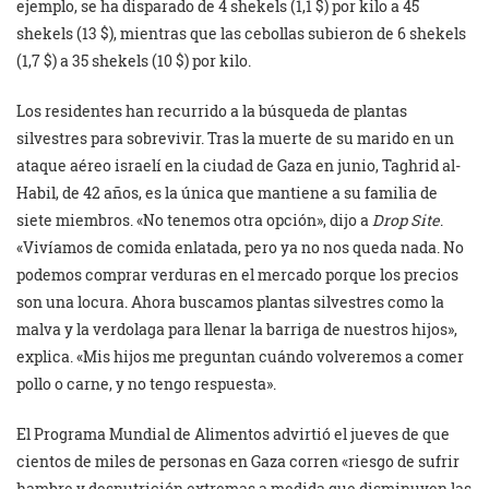
ejemplo, se ha disparado de 4 shekels (1,1 $) por kilo a 45
shekels (13 $), mientras que las cebollas subieron de 6 shekels
(1,7 $) a 35 shekels (10 $) por kilo.
Los residentes han recurrido a la búsqueda de plantas
silvestres para sobrevivir. Tras la muerte de su marido en un
ataque aéreo israelí en la ciudad de Gaza en junio, Taghrid al-
Habil, de 42 años, es la única que mantiene a su familia de
siete miembros. «No tenemos otra opción», dijo a
Drop Site
.
«Vivíamos de comida enlatada, pero ya no nos queda nada. No
podemos comprar verduras en el mercado porque los precios
son una locura. Ahora buscamos plantas silvestres como la
malva y la verdolaga para llenar la barriga de nuestros hijos»,
explica. «Mis hijos me preguntan cuándo volveremos a comer
pollo o carne, y no tengo respuesta».
El Programa Mundial de Alimentos advirtió el jueves de que
cientos de miles de personas en Gaza corren «riesgo de sufrir
hambre y desnutrición extremas a medida que disminuyen las