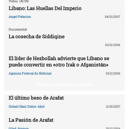
Vídeo. (41:39)
Libano: Las Huellas Del Imperio
Angel Palacios
04/01/2007
Documental
La cosecha de Siddiqine
03/12/2006
El líder de Hezbollah advierte que Líbano se
puede convertir en «otro Irak o Afganistán»
Agencia Federal de Noticias
03/11/2006
ARAFAT: LA MUERTE DEL PADRE
El último beso de Arafat
Suhail Hani Daher Akel
11/10/2007
La Pasión de Arafat
Gilad Atzmon
25/11/2004