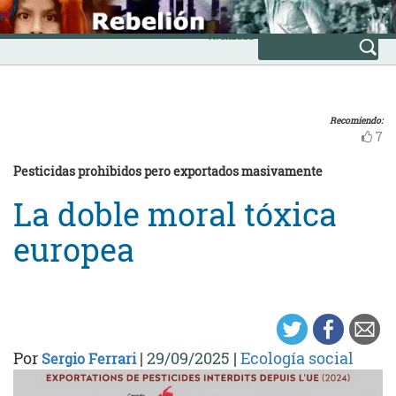
Skip
INICIO
to
Avanzada
content
Recomiendo:
7
Pesticidas prohibidos pero exportados masivamente
La doble moral tóxica
europea
Por
|
29/09/2025
|
Ecología social
Sergio Ferrari